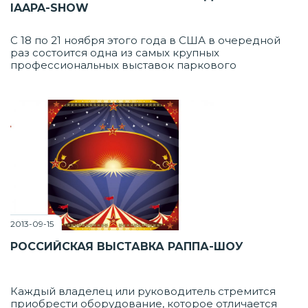
IAAPA-SHOW
С 18 по 21 ноября этого года в США в очередной
раз состоится одна из самых крупных
профессиональных выставок паркового
оборудования - "IAAPA Attractions Expo 2013".
Проводится она по инициативе Международной
Ассоциации Развлекательных парков и
Аттракционов (IAAPA) и ориентирована на тех, кто
работает в индустрии досуга.
2013-09-15
РОССИЙСКАЯ ВЫСТАВКА РАППА-ШОУ
Каждый владелец или руководитель стремится
приобрести оборудование, которое отличается