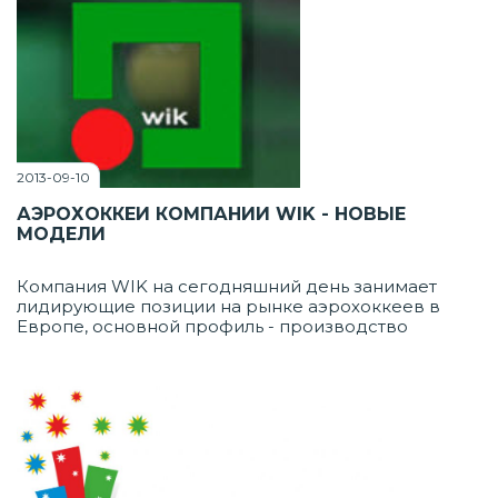
мировым именем и потому в Китае проводятся
грандиозные выставки. Одна из них – GTI Asia China
Expo. Организатором выступает Haw Ji Co., Ltd.,
проходит мероприятие ежегодно.
2013-09-10
АЭРОХОККЕИ КОМПАНИИ WIK - НОВЫЕ
МОДЕЛИ
Компания WIK на сегодняшний день занимает
лидирующие позиции на рынке аэрохоккеев в
Европе, основной профиль - производство
качественных аэрохоккеев с ярким дизайном,
массой спецэффектов и повышенным сроком
службы. На все новые модели столов для
аэрохоккея действует беспрецедентный
гарантийный срок в 2 года, все аппараты сделаны
в Польше