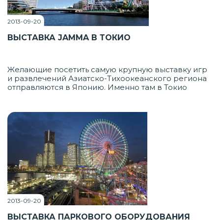
2013-09-20
ВЫСТАВКА JAMMA В ТОКИО
Желающие посетить самую крупную выставку игр
и развлечений Азиатско-Тихоокеанского региона
отправляются в Японию. Именно там в Токио
ежегодно проводится событие под названием
JAMMA Show (или Amusement Machine Show). Как
правило, анонсируют мероприятие за несколько
недель до Tokyo Game Show.
2013-09-20
ВЫСТАВКА ПАРКОВОГО ОБОРУДОВАНИЯ