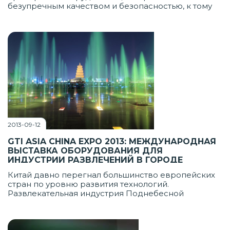
безупречным качеством и безопасностью, к тому
же интересное посетителям. Для тех, кто не хочет
ошибаться в своем выборе, специалистами
Российской Ассоциации Парков и
Производителей Аттракционов (РАППА) уже более
15 лет успешно проводится мероприятие
международного уровня - РАППА-шоу.
2013-09-12
GTI ASIA CHINA EXPO 2013: МЕЖДУНАРОДНАЯ
ВЫСТАВКА ОБОРУДОВАНИЯ ДЛЯ
ИНДУСТРИИ РАЗВЛЕЧЕНИЙ В ГОРОДЕ
ГУАНЧЖОУ (КИТАЙ)
Китай давно перегнал большинство европейских
стран по уровню развития технологий.
Развлекательная индустрия Поднебесной
развивается не менее стремительно, удивляет
своей перспективностью и массой инноваций.
Конечно, это привлекает внимание операторов с