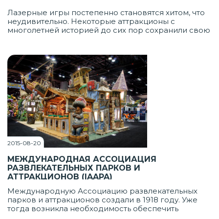
Лазерные игры постепенно становятся хитом, что
неудивительно. Некоторые аттракционы с
многолетней историей до сих пор сохранили свою
популярность, например, вечные качалки и
карусели или аэрохоккей, который никогда не
надоест. Но с развитием новых технологий всегда
хочется чего-то необычного, яркого и очень
зрелищного.
2015-08-20
МЕЖДУНАРОДНАЯ АССОЦИАЦИЯ
РАЗВЛЕКАТЕЛЬНЫХ ПАРКОВ И
АТТРАКЦИОНОВ (IAAPA)
Международную Ассоциацию развлекательных
парков и аттракционов создали в 1918 году. Уже
тогда возникла необходимость обеспечить
поддержку индустрии развлечений и эта