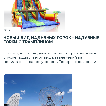
2013-11-11
НОВЫЙ ВИД НАДУВНЫХ ГОРОК - НАДУВНЫЕ
ГОРКИ С ТРАМПЛИНОМ
По сути, новые надувные батуты с трамплином на
спуске подняли этот вид развлечений на
невиданный ранее уровень. Теперь горки стали
еще более захватывающими, прыжок и "взлет" на
скорости через небольшое препятствие
гарантирует здоровую дозу адреналина. Все
совершенно безопасно, но невероятно
увлекательно.