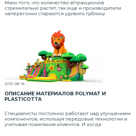
Мало того, что количество аттракционов
стремительно растет, так еще и производители
наперегонки стараются удивить публику
необычайными новинками. 2013 год не стал
исключением, новые развлечения появлялись или
вот-вот появятся во многих странах мира.
2013-08-16
ОПИСАНИЕ МАТЕРИАЛОВ POLYMAT И
PLASTICOTTA
Специалисты постоянно работают над улучшением
компонентов, используя передовые технологии и
учитывая пожелания клиентов. И когда
традиционные материалы для надувных
аттракционов перестали отвечать современным