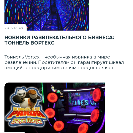
2016-12-07
НОВИНКИ РАЗВЛЕКАТЕЛЬНОГО БИЗНЕСА:
ТОННЕЛЬ ВОРТЕКС
Тоннель Vortex – необычная новинка в мире
развлечений. Посетителям он гарантирует шквал
эмоций, а предпринимателям предоставляет
отличную возможность расширить или даже начать
бизнес. У креативного аттракциона есть другие
названия: Black Hole (Черная дыра), Time Tunnel
(Тоннель времени), Sky-Vortex (Небесный Вихрь),
Иллюзион.