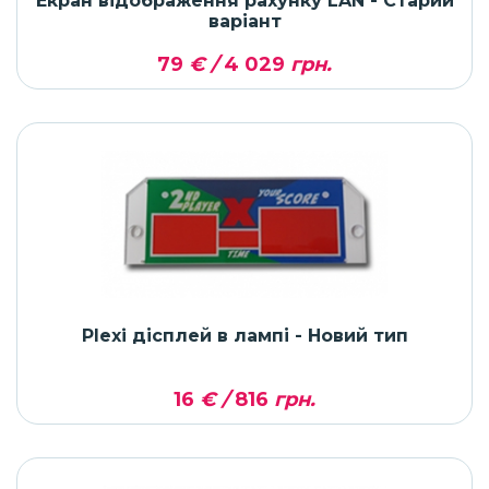
Екран відображення рахунку LAN - Старий
варіант
79
€ /
4 029
грн.
Plexi дісплей в лампі - Новий тип
16
€ /
816
грн.