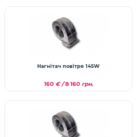
Нагнітач повітря 145W
160
€ /
8 160
грн.