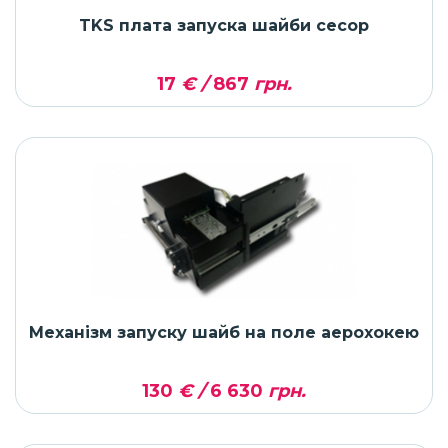
TKS плата запуска шайби сесор
17
€ /
867
грн.
Механізм запуску шайб на поле аерохокею
130
€ /
6 630
грн.