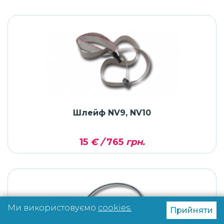
Шлейф NV9, NV10
15
€ /
765
грн.
Ми використовуємо
cookies.
Прийняти