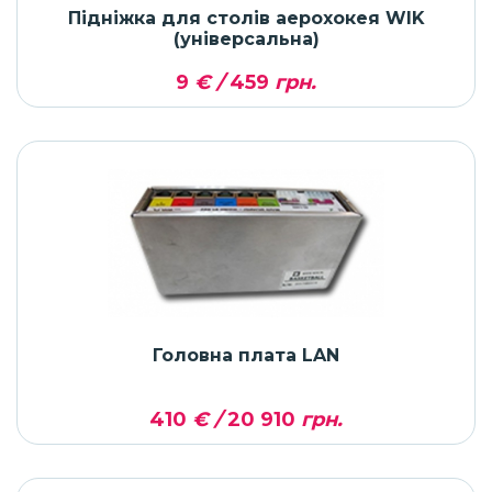
Підніжка для столів аерохокея WIK
(універсальна)
9
€ /
459
грн.
Головна плата LAN
410
€ /
20 910
грн.