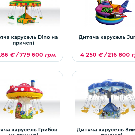
яча карусель Dino на
Дитяча карусель J
причепі
286
€ /
779 600
грн.
4 250
€ /
216 800
г
яча карусель Грибок
Дитяча карусель Зим