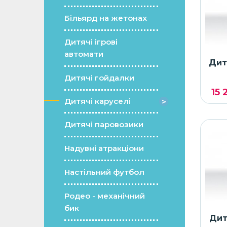
Більярд на жетонах
Дитячі ігрові
автомати
Дит
Дитячі гойдалки
15 
Дитячі каруселі
Дитячі паровозики
Надувні атракціони
Настільний футбол
Родео - механічний
бик
Дит