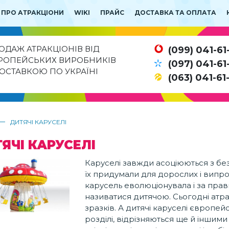
 ПРО АТРАКЦІОНИ
WIKI
ПРАЙС
ДОСТАВКА ТА ОПЛАТА
ОДАЖ АТРАКЦІОНІВ ВІД
(099) 041-61
РОПЕЙСЬКИХ ВИРОБНИКІВ
(097) 041-61
ДОСТАВКОЮ ПО УКРАЇНІ
(063) 041-61
—
ДИТЯЧІ КАРУСЕЛІ
ЯЧІ КАРУСЕЛІ
Каруселі завжди асоціюються з бе
їх придумали для дорослих і випроб
карусель еволюціонувала і за прав
називатися дитячою. Сьогодні атр
зразків. А дитячі каруселі європей
розділі, відрізняються ще й інши