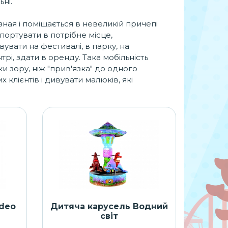
ьні.
зная і поміщається в невеликій причепі
портувати в потрібне місце,
увати на фестивалі, в парку, на
трі, здати в оренду. Така мобільність
и зору, ніж "прив'язка" до одного
 клієнтів і дивувати малюків, які
odeo
Дитяча карусель Водний
світ