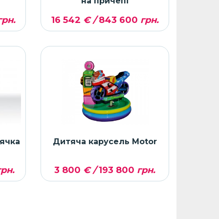
на причепі
рн.
16 542
€ /
843 600
грн.
ячка
Дитяча карусель Motor
рн.
3 800
€ /
193 800
грн.