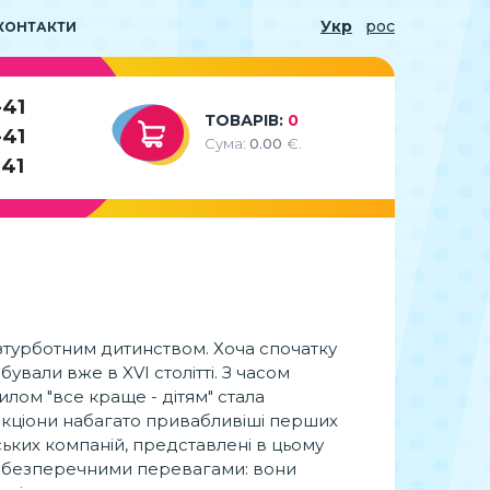
Укр
рос
КОНТАКТИ
-41
ТОВАРІВ:
0
-41
Сума:
0.00
€.
-41
зтурботним дитинством. Хоча спочатку
ували вже в XVI столітті. З часом
илом "все краще - дітям" стала
акціони набагато привабливіші перших
ських компаній, представлені в цьому
ми безперечними перевагами: вони