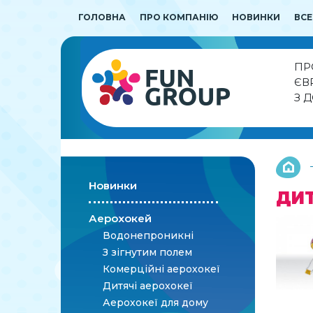
ГОЛОВНА
ПРО КОМПАНІЮ
НОВИНКИ
ВСЕ
ПР
ЄВ
З 
Новинки
ДИТ
Аерохокей
Водонепроникні
З зігнутим полем
Комерційні аерохокеї
Дитячі аерохокеї
Аерохокеї для дому