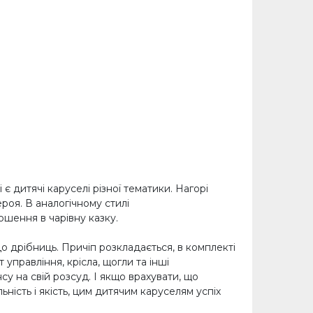
є дитячі каруселі різної тематики. Нагорі
роя. В аналогічному стилі
ошення в чарівну казку.
 дрібниць. Причіп розкладається, в комплекті
управління, крісла, щогли та інші
у на свій розсуд. І якщо врахувати, що
ність і якість, цим дитячим каруселям успіх