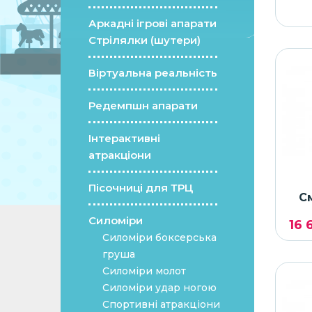
Аркадні ігрові апарати
Стрілялки (шутери)
Віртуальна реальність
Редемпшн апарати
Інтерактивні
атракціони
Пісочниці для ТРЦ
С
Силоміри
16 
Силоміри боксерська
груша
Силоміри молот
Силоміри удар ногою
Спортивні атракціони