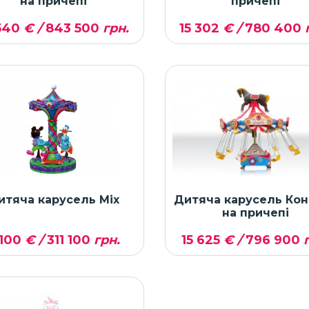
на причепі
причепі
540
€ /
843 500
грн.
15 302
€ /
780 400
г
итяча карусель Mix
Дитяча карусель Кон
на причепі
 100
€ /
311 100
грн.
15 625
€ /
796 900
г