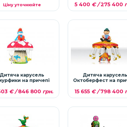
5 400
€ /
275 400
г
Ціну уточнюйте
Дитяча карусель
Дитяча карусел
мурфики на причепі
Октоберфест на при
603
€ /
846 800
грн.
15 655
€ /
798 400
г