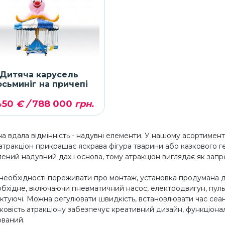
Дитяча карусель
осьминіг на причепі
450
€ /
788 000
грн.
 вдала відмінність - надувні елементи. У нашому асортименті 
тракціон прикрашає яскрава фігура тварини або казкового ге
ний надувний дах і основа, тому атракціон виглядає як запр
необхідності переживати про монтаж, установка продумана до
бхідне, включаючи пневматичний насос, електродвигун, пульт 
туючі. Можна регулювати швидкість, встановлювати час сеанс
овість атракціону забезпечує креативний дизайн, функціональ
ований.