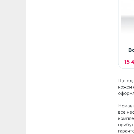
В
15 
Ще одна
кожен а
оформле
Немає 
все нео
комплек
прибутк
гарант