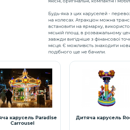
якісні, оригінальні, компактні і мобіл
Будь-яка з цих каруселей - перево
на колесах. Атракціон можна транс
встановити на ярмарку, використов
міській площі, в розважальному цен
завжди вигідніше з фінансової точк
місця. Є можливість знаходити нових
подібного ще не бачили.
ча карусель Paradise
Дитяча карусель R
Carrousel