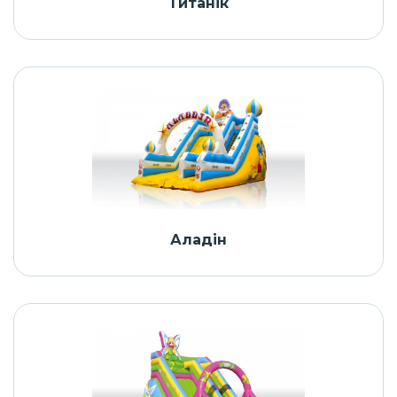
Титанік
Аладін