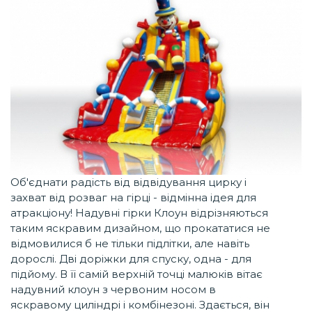
Об'єднати радість від відвідування цирку і
захват від розваг на гірці - відмінна ідея для
атракціону! Надувні гірки Клоун відрізняються
таким яскравим дизайном, що прокататися не
відмовилися б не тільки підлітки, але навіть
дорослі. Дві доріжки для спуску, одна - для
підйому. В її самій верхній точці малюків вітає
надувний клоун з червоним носом в
яскравому циліндрі і комбінезоні. Здається, він