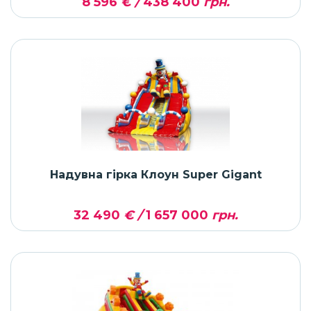
8 596
€ /
438 400
грн.
Надувна гірка Клоун Super Gigant
32 490
€ /
1 657 000
грн.