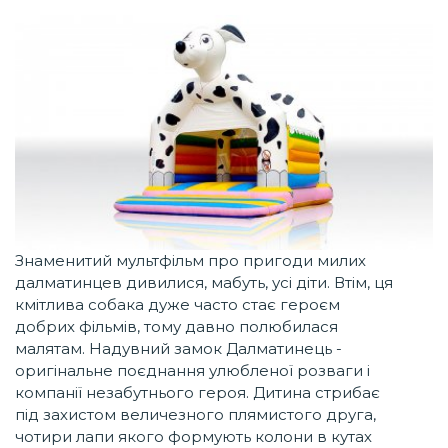
Знаменитий мультфільм про пригоди милих
далматинцев дивилися, мабуть, усі діти. Втім, ця
кмітлива собака дуже часто стає героєм
добрих фільмів, тому давно полюбилася
малятам. Надувний замок Далматинець -
оригінальне поєднання улюбленої розваги і
компанії незабутнього героя. Дитина стрибає
під захистом величезного плямистого друга,
чотири лапи якого формують колони в кутах