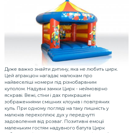
Дуже важко знайти дитину, яка не любить цирк.
Цей атракціон нагадає малюкам про
найвеселіші номери під різнобарвним
куполом. Надувні замки Цирк - неймовірно
яскраві. Вежі, стіни і дах прикрашені
зображеннями смішних клоунів і повітряних
куль. При одному погляді на таку пишність у
малюків перехоплює дух у передчутті
задоволення від розваг. Позитивні емоції
маленьким гостям надувного батута Цирк