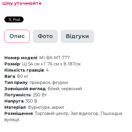
Ціну уточнюйте
Опис
Фото
Відгуки
Номер моделі
: MI-BA-MT-777
Розмір
: Ш 54 см х Г 76 см х В 187см
Кількість гравців
: 4
Вага
: 80 кг
Тип призу
: прикраси, фігурки
Зовнішній вигляд
: білий, червоний
Потужність
: 250 Вт
Напруга
: 350 В
Матеріал
: Фурнітура, акрил
Розміщення
: Торговий центр, Зал відеоігор, Пішохідна
вулиця