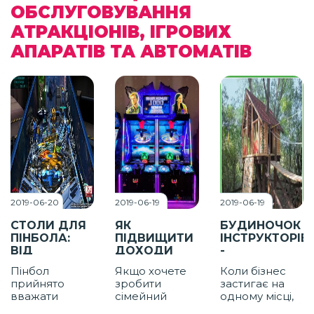
ОБСЛУГОВУВАННЯ
АТРАКЦІОНІВ, ІГРОВИХ
АПАРАТІВ ТА АВТОМАТІВ
2019-06-20
2019-06-19
2019-06-19
СТОЛИ ДЛЯ
ЯК
БУДИНОЧОК
ПІНБОЛА:
ПІДВИЩИТИ
ІНСТРУКТОРІВ
ВІД
ДОХОДИ
-
МИНУЛОГО
ВІД
ДОПОВНЮЄМ
Пінбол
Якщо хочете
Коли бізнес
СТОЛІТТЯ
РЕДЕМПШН-
АТРАКЦІОН І
прийнято
зробити
застигає на
ДО
АПАРАТІВ
РОБИМО
вважати
сімейний
одному місці,
СУЧАСНИХ
ЙОГО ЩЕ
істинно
розважальний
ви розумієте -
АПАРАТІВ
ПРИБУТКОВІШ