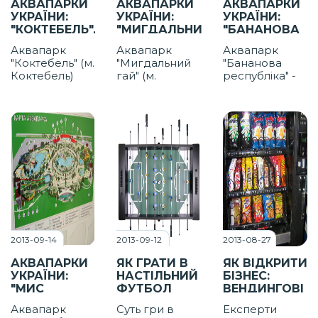
АКВАПАРКИ
АКВАПАРКИ
АКВАПАРКИ
смак
УКРАЇНИ:
УКРАЇНИ:
УКРАЇНИ:
"КОКТЕБЕЛЬ",
"МИГДАЛЬНИЙ
"БАНАНОВА
М.
ГАЙ", М.
РЕСПУБЛІКА",
Аквапарк
Аквапарк
Аквапарк
КОКТЕБЕЛЬ
АЛУШТА
С.
"Коктебель" (м.
"Мигдальний
"Бананова
ПРИБЕРЕЖНЕ
Коктебель)
гай" (м.
республіка" -
(НЕДАЛЕКО
займає 40
Алушта) вдало
найбільший в
ВІД
тисяч кв. м.
розмістили на
Криму. Гостей
ЄВПАТОРІЇ)
площі. Тут
схилі гори
очікує завидна
встановили 24
прямо на
розмаїтість: 8
атракціона, 13
морському
басейнів і 25
з них
узбережжі і
атракціонів.
працюють для
відмінно
дітей, є 7
продумали
басейнів і 3
ландшафт.
ванни з
гідромасажем.
2013-09-14
2013-09-12
2013-08-27
АКВАПАРКИ
ЯК ГРАТИ В
ЯК ВІДКРИТИ
УКРАЇНИ:
НАСТІЛЬНИЙ
БІЗНЕС:
"МИС
ФУТБОЛ
ВЕНДИНГОВІ
ДОБРОЇ
АВТОМАТИ
Аквапарк
Суть гри в
Експерти
НАДІЇ", М.
(АПАРАТИ)