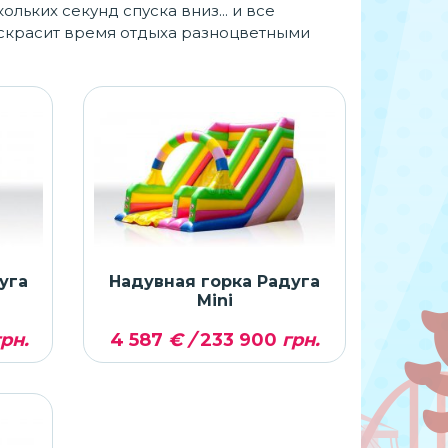
льких секунд спуска вниз... и все
аскрасит время отдыха разноцветными
уга
Надувная горка Радуга
Mini
рн.
4 587
€ /
233 900
грн.