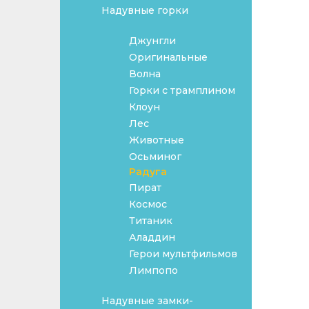
Надувные горки
Джунгли
Оригинальные
Волна
Горки с трамплином
Клоун
Лес
Животные
Осьминог
Радуга
Пират
Космос
Титаник
Аладдин
Герои мультфильмов
Лимпопо
Надувные замки-