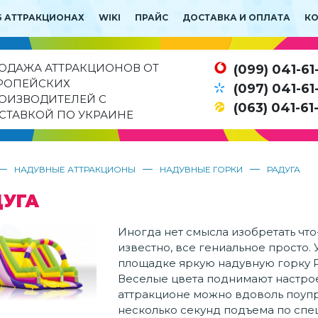
Б АТТРАКЦИОНАХ
WIKI
ПРАЙС
ДОСТАВКА И ОПЛАТА
К
ОДАЖА АТТРАКЦИОНОВ ОТ
(099) 041-61
РОПЕЙСКИХ
(097) 041-61
ОИЗВОДИТЕЛЕЙ С
(063) 041-61
СТАВКОЙ ПО УКРАИНЕ
—
—
—
НАДУВНЫЕ АТТРАКЦИОНЫ
НАДУВНЫЕ ГОРКИ
РАДУГА
ДУГА
Иногда нет смысла изобретать что
известно, все гениальное просто.
площадке яркую надувную горку Ра
Веселые цвета поднимают настрое
аттракционе можно вдоволь поупр
несколько секунд подъема по спец