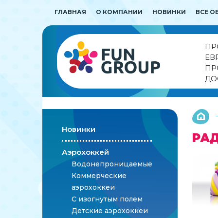
ГЛАВНАЯ
О КОМПАНИИ
НОВИНКИ
ВСЕ О
ПР
ЕВ
ПР
ДО
Новинки
РА
Аэрохоккей
Водонепроницаемые
Коммерческие
аэрохоккеи
С изогнутым полем
Детские аэрохоккеи