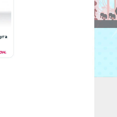
уга
рн.