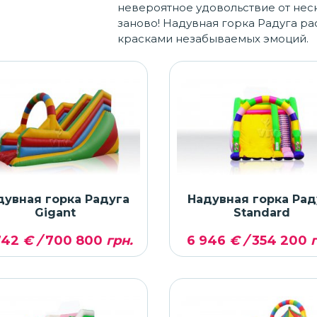
невероятное удовольствие от неско
заново! Надувная горка Радуга р
красками незабываемых эмоций.
дувная горка Радуга
Надувная горка Рад
Gigant
Standard
742
€ /
700 800
грн.
6 946
€ /
354 200
г