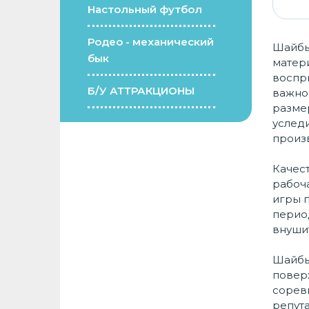
Настольный футбол
Родео - механический
Шайбы 
бык
матери
воспри
Б/У АТТРАКЦИОНЫ
важно
разме
уследи
произ
Качест
рабоча
игры п
период
внуши
Шайбы
поверх
сорев
репута