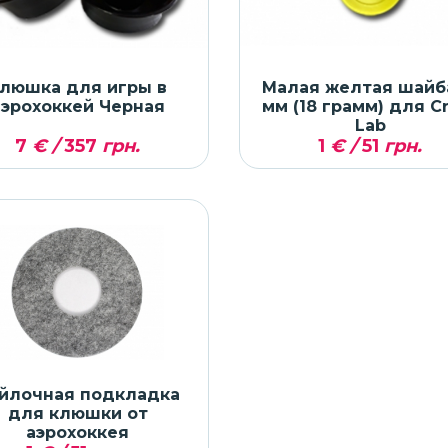
люшка для игры в
Малая желтая шайба
аэрохоккей Черная
мм (18 грамм) для C
Lab
7
€ /
357
грн.
1
€ /
51
грн.
йлочная подкладка
для клюшки от
аэрохоккея