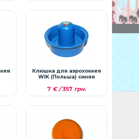
ккея
Клюшка для аэрохоккея
WIK (Польша) синяя
7
€ /
357
грн.