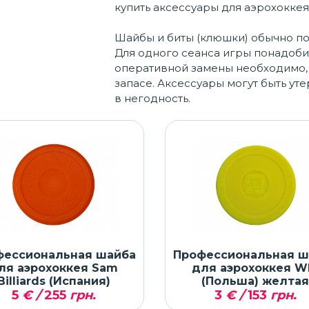
купить аксессуары для аэрохоккея
Шайбы и биты (клюшки) обычно по
Для одного сеанса игры понадобит
оперативной замены необходимо, 
запасе. Аксессуары могут быть ут
в негодность.
фессиональная шайба
Профессиональная ш
ля аэрохоккея Sam
для аэрохоккея W
Billiards (Испания)
(Польша) желта
5
€ /
255
грн.
3
€ /
153
грн.