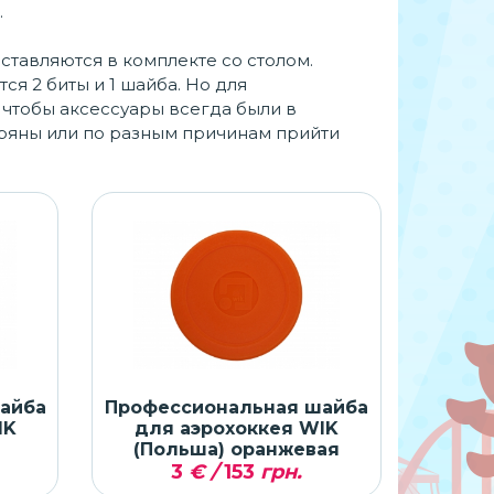
.
ставляются в комплекте со столом.
ся 2 биты и 1 шайба. Но для
чтобы аксессуары всегда были в
еряны или по разным причинам прийти
айба
Профессиональная шайба
IK
для аэрохоккея WIK
я
(Польша) оранжевая
3
€ /
153
грн.