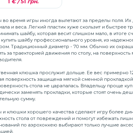
1
€ /
51
грн.
во время игры иногда вылетают за пределы поля. Их 
ала и веса. Легкий пластик хуже скользит и быстрее тр
нимать шайбу, которая весит слишком мало, в итоге с
 купить шайбу профессионального уровня, из надежног
ром. Традиционный диаметр - 70 мм. Обычно их окраши
ть за траекторией движения по столу, на поверхность
водителя.
венная клюшка прослужит дольше. Ее вес примерно 125
я поверхность защищена мягкой сменной прокладкой и
оверхность стола не царапалась. Владельцу проще ку
ически заменять прокладки, которые стоят очень деше
тельную сумму.
 и клюшки хорошего качества сделают игру более дин
ность стола от повреждений и помогут избежать лишн
нований по аэрохоккею выбирают только лучшие аксе
цией.