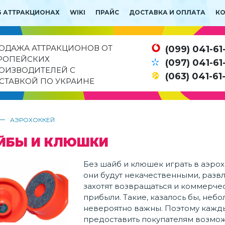
Б АТТРАКЦИОНАХ
WIKI
ПРАЙС
ДОСТАВКА И ОПЛАТА
К
ОДАЖА АТТРАКЦИОНОВ ОТ
(099) 041-61
РОПЕЙСКИХ
(097) 041-61
ОИЗВОДИТЕЛЕЙ С
(063) 041-61
СТАВКОЙ ПО УКРАИНЕ
—
АЭРОХОККЕЙ
ЙБЫ И КЛЮШКИ
Без шайб и клюшек играть в аэрох
они будут некачественными, развл
захотят возвращаться и коммерчес
прибыли. Такие, казалось бы, не
невероятно важны. Поэтому кажд
предоставить покупателям возможн