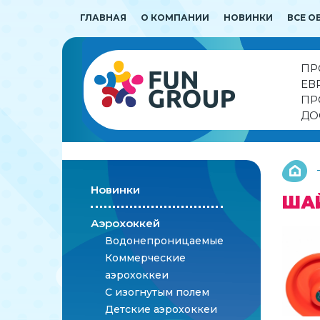
ГЛАВНАЯ
О КОМПАНИИ
НОВИНКИ
ВСЕ О
ПР
ЕВ
ПР
ДО
Новинки
ША
Аэрохоккей
Водонепроницаемые
Коммерческие
аэрохоккеи
С изогнутым полем
Детские аэрохоккеи