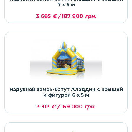
7 x 6 м
3 685
€ /
187 900
грн.
Надувной замок-батут Аладдин с крышей
и фигурой 6 x 5 м
3 313
€ /
169 000
грн.