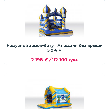
Надувной замок-батут Аладдин без крыши
5 x 4 м
2 198
€ /
112 100
грн.