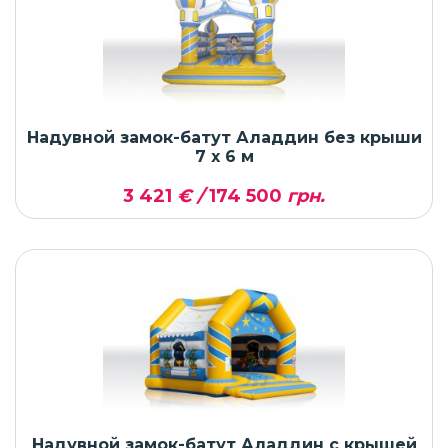
Надувной замок-батут Аладдин без крыши
7 x 6 м
3 421
€ /
174 500
грн.
Надувной замок-батут Аладдин с крышей