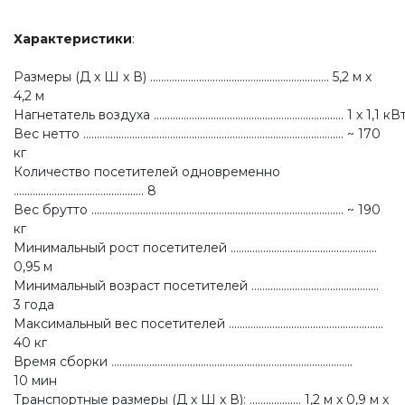
Характеристики
:
Размеры (Д x Ш x В) .................................................................. 5,2 м х
4,2 м
Нагнетатель воздуха ...................................................................... 1 х 1,1 кВ
Вес нетто ................................................................................................ ~ 170
кг
Количество посетителей одновременно
................................................ 8
Вес брутто ............................................................................................. ~ 190
кг
Минимальный рост посетителей ......................................................
0,95 м
Минимальный возраст посетителей ...............................................
3 года
Максимальный вес посетителей .........................................................
40 кг
Время сборки .........................................................................................
10 мин
Транспортные размеры (Д x Ш x В): ................... 1,2 м х 0,9 м х