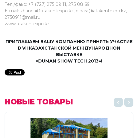
Тел./факс: +7 (727) 275 09 11, 275 08 69
E-mail: zhanna@atakentexpo.kz, dinara@atakentexpo.kz,
2750911@mail.ru
www.atakentexpo.kz
ПРИГЛАШАЕМ ВАШУ КОМПАНИЮ ПРИНЯТЬ УЧАСТИЕ
В VII КАЗАХСТАНСКОЙ МЕЖДУНАРОДНОЙ
ВЫСТАВКЕ
«DUMAN SHOW TECH 2013»!
НОВЫЕ ТОВАРЫ