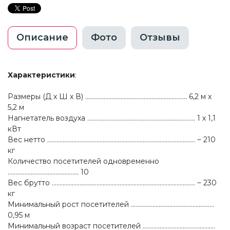
Описание
Фото
Отзывы
Характеристики
:
Размеры (Д x Ш x В) .................................................................. 6,2 м х
5,2 м
Нагнетатель воздуха ...................................................................... 1 х 1,1
кВт
Вес нетто ................................................................................................ ~ 210
кг
Количество посетителей одновременно
.............................................. 10
Вес брутто ............................................................................................. ~ 230
кг
Минимальный рост посетителей ......................................................
0,95 м
Минимальный возраст посетителей ...............................................