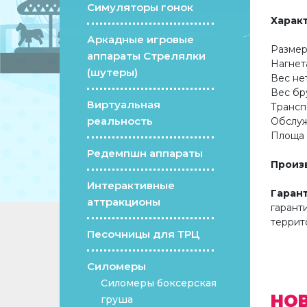
Симуляторы гонок
Харак
Аркадные игровые
Размеры (Д 
аппараты Стрелялки
Нагнетатель 
(шутеры)
Вес нетто ....
Вес брутто ...
Виртуальная
Транспорт
реальность
Обслуживающи
Площа дл
Редемпшн аппараты
Произ
Интерактивные
Гаран
аттракционы
гарант
террит
Песочницы для ТРЦ
Силомеры
Силомеры боксерская
НО
груша