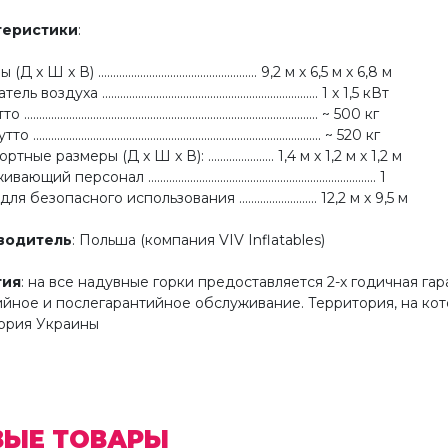
теристики
:
x Ш x В) ..................................................... 9,2 м х 6,5 м х 6,8 м
воздуха ........................................................................ 1 х 1,5 кВт
.............................................................................................. ~ 500 кг
............................................................................................. ~ 520 кг
ные размеры (Д x Ш x В): ...................... 1,4 м х 1,2 м х 1,2 м
й персонал ............................................................................ 1
я безопасного использования .......................... 12,2 м х 9,5 м
водитель
: Польша (компания VIV Inflatables)
тия
: на все надувные горки предоставляется 2-х годичная г
ийное и послегарантийное обслуживание. Территория, на ко
ория Украины
ВЫЕ ТОВАРЫ