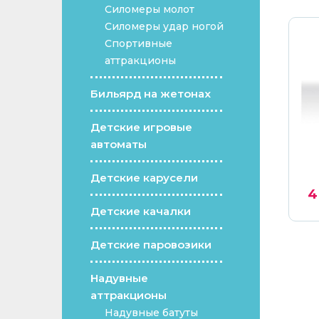
Силомеры молот
Силомеры удар ногой
Спортивные
аттракционы
Бильярд на жетонах
Детские игровые
автоматы
шариков
Надувной замок-батут
s
Джунгли без крыши 7 х 6
м
Детские карусели
600
грн.
3 421
€ /
174 500
грн.
4
Детские качалки
Детские паровозики
Надувные
аттракционы
Надувные батуты