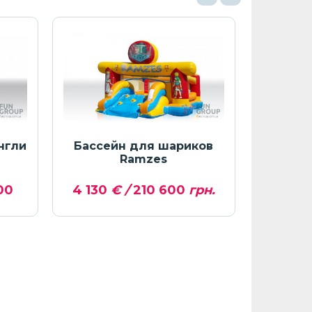
нгли
Бассейн для шариков
Надув
Ramzes
Джунгли
00
4 130
€ /
210 600
грн.
3 421