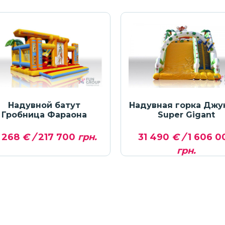
Надувной батут
Надувная горка Джу
Гробница Фараона
Super Gigant
 268
€ /
217 700
грн.
31 490
€ /
1 606 0
грн.