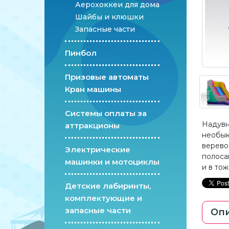
Аерохоккеи для дома
Шайбы и клюшки
Запасные части
Пинбол
Призовые автоматы
Кран машины
Системы оплаты за
Надувн
аттракционы
необык
верево
Электрические
полоса
машинки и мотоциклы
и в то
Детские лабиринты,
комплектующие и
запасные части
Оп