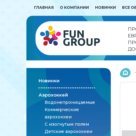
ГЛАВНАЯ
О КОМПАНИИ
НОВИНКИ
ВСЕ О
ПР
ЕВ
ПР
ДО
Новинки
Аэрохоккей
Водонепроницаемые
Коммерческие
аэрохоккеи
С изогнутым полем
Детские аэрохоккеи