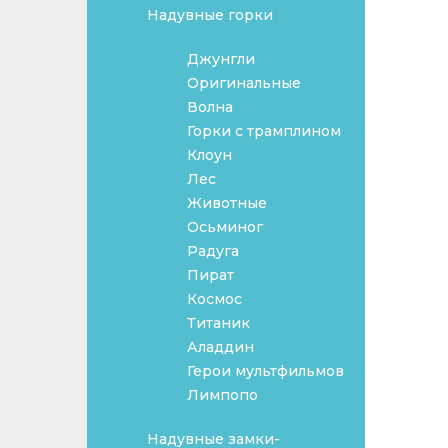
Надувные горки
Джунгли
Оригинальные
Волна
Горки с трамплином
Клоун
Лес
Животные
Осьминог
Радуга
Пират
Космос
Титаник
Аладдин
Герои мультфильмов
Лимпопо
Надувные замки-