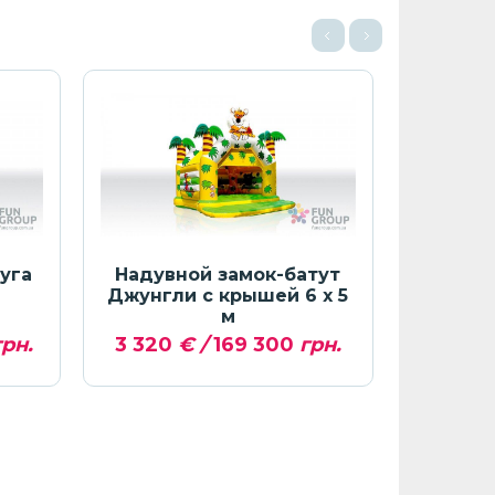
уга
Надувной замок-батут
Бассе
Джунгли с крышей 6 х 5
Джунгли
м
рн.
3 320
€ /
169 300
грн.
6 070