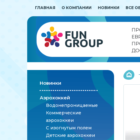
ГЛАВНАЯ
О КОМПАНИИ
НОВИНКИ
ВСЕ О
ПР
ЕВ
ПР
ДО
Новинки
Аэрохоккей
Водонепроницаемые
Коммерческие
аэрохоккеи
С изогнутым полем
Детские аэрохоккеи