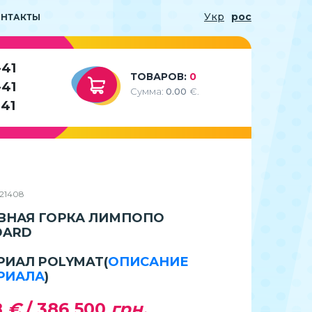
Укр
рос
ОНТАКТЫ
-41
ТОВАРОВ:
0
-41
Сумма:
0.00
€.
-41
021408
ВНАЯ ГОРКА ЛИМПОПО
DARD
РИАЛ POLYMAT
(
ОПИСАНИЕ
РИАЛА
)
8
€
/
386 500
грн.