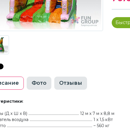
Быстр
исание
Фото
Отзывы
теристики
:
x Ш x В) .......................................................... 12 м х 7 м х 8,8 м
воздуха ........................................................................ 1 х 1,5 кВт
.............................................................................................. ~ 560 кг