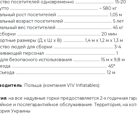
о посетителей одновременно .......................................... 15-20
............................................................................................. ~ 580 кг
й рост посетителей ........................................................ 1,05 м
й возраст посетителей .................................................... 5 лет
й вес посетителей ............................................................ 45 кг
........................................................................................... 20 мин
ные размеры (Д x Ш x В): ...................... 1,4 м х 1,2 м х 1,3 м
людей для сборки ................................................................. 3-4
й персонал ............................................................................ 1
 безопасного использования ............................. 15 м х 9,8 м
...................................................................................................... 45°
................................................................................................. 12 м
водитель
: Польша (компания VIV Inflatables)
тия
: на все надувные горки предоставляется 2-х годичная г
ийное и послегарантийное обслуживание. Территория, на ко
ория Украины