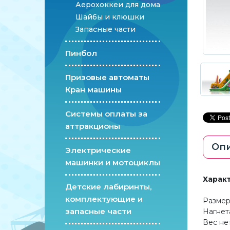
Аерохоккеи для дома
Шайбы и клюшки
Запасные части
Пинбол
Призовые автоматы
Кран машины
Системы оплаты за
аттракционы
Оп
Электрические
машинки и мотоциклы
Харак
Детские лабиринты,
комплектующие и
Размеры (Д 
запасные части
Нагнетатель 
Вес нетто ....