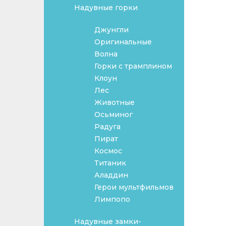
Надувные горки
Джунгли
Оригинальные
Волна
Горки с трамплином
Клоун
Лес
Животные
Осьминог
Радуга
Пират
Космос
Титаник
Аладдин
Герои мультфильмов
Лимпопо
Надувные замки-