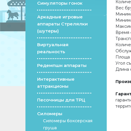
Количеств
Симуляторы гонок
Вес брутто ...
Минимальны
Аркадные игровые
Минимальны
аппараты Стрелялки
Максимальны
(шутеры)
Время сборки 
Транспорт
Виртуальная
Количество 
Обслуживающи
реальность
Площа для
Угол съезда ..
Редемпшн аппараты
Длина съезда .
Интерактивные
Произ
аттракционы
Гаран
Песочницы для ТРЦ
гарант
террит
Силомеры
Силомеры боксерская
груша