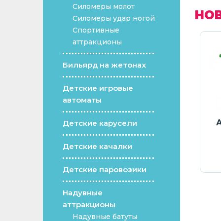
Силомеры молот
НО
Силомеры удар ногой
Спортивные
аттракционы
Бильярд на жетонах
Детские игровые
автоматы
ок-батут
Бассейн для шариков
А
Детские карусели
ей 6 х 5
Джунгли с крышей 10 x 7
м
Детские качалки
300
грн.
6 070
€ /
309 600
грн.
Детские паровозики
Надувные
аттракционы
Надувные батуты