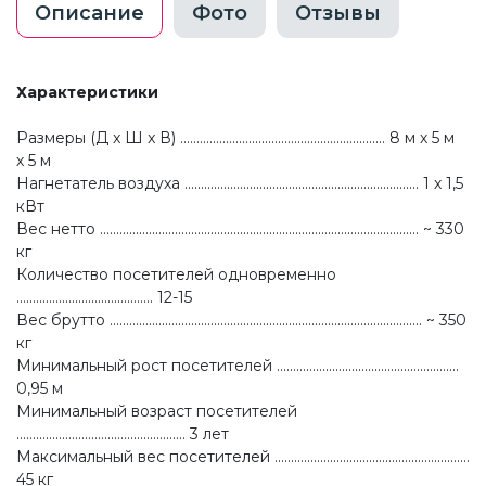
Описание
Фото
Отзывы
Характеристики
Размеры (Д x Ш x В) ............................................................... 8 м х 5 м
х 5 м
Нагнетатель воздуха ........................................................................ 1 х 1,5
кВт
Вес нетто .................................................................................................. ~ 330
кг
Количество посетителей одновременно
.......................................... 12-15
Вес брутто ................................................................................................ ~ 350
кг
Минимальный рост посетителей ........................................................
0,95 м
Минимальный возраст посетителей
.................................................... 3 лет
Максимальный вес посетителей ............................................................
45 кг