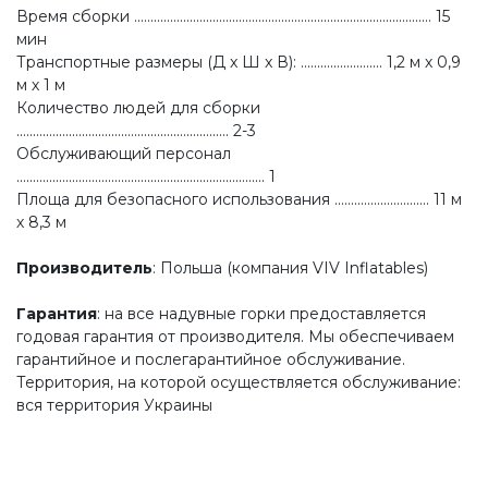
Время сборки ........................................................................................... 15
мин
Транспортные размеры (Д x Ш x В): ......................... 1,2 м х 0,9
м х 1 м
Количество людей для сборки
................................................................. 2-3
Обслуживающий персонал
............................................................................ 1
Площа для безопасного использования ............................. 11 м
х 8,3 м
Производитель
: Польша (компания VIV Inflatables)
Гарантия
: на все надувные горки предоставляется
годовая гарантия от производителя. Мы обеспечиваем
гарантийное и послегарантийное обслуживание.
Территория, на которой осуществляется обслуживание:
вся территория Украины