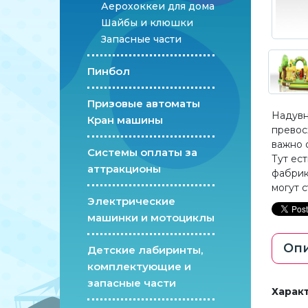
Аерохоккеи для дома
Шайбы и клюшки
Запасные части
Пинбол
Призовые автоматы
Надувн
Кран машины
превос
важно 
Системы оплаты за
Тут ес
аттракционы
фабрик
могут с
Электрические
машинки и мотоциклы
Оп
Детские лабиринты,
комплектующие и
запасные части
Харак