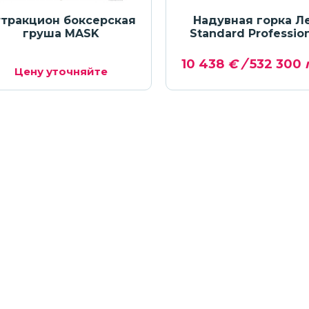
тракцион боксерская
Надувная горка Л
груша MASK
Standard Professio
10 438
€ /
532 300
г
Цену уточняйте