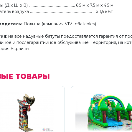
x Ш x В) .................................................... 6,5 м х 7,5 м x 4,5 м
воздуха ...................................................................... 1 х 1,5 кВт
водитель
:
Польша (компания VIV Inflatables)
тия
: на все надувные батуты предоставляется гарантия от п
ийное и послегарантийное обслуживание. Территория, на ко
ория Украины
ВЫЕ ТОВАРЫ