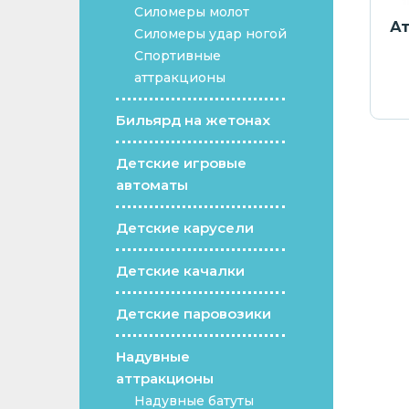
Силомеры молот
а Змейка
Надувной замок-батут
Ат
Силомеры удар ногой
Lotti с крышей 4 x 3 м
Спортивные
аттракционы
600
грн.
2 402
€ /
122 500
грн.
Бильярд на жетонах
Детские игровые
автоматы
Детские карусели
Детские качалки
Детские паровозики
Надувные
аттракционы
Надувные батуты