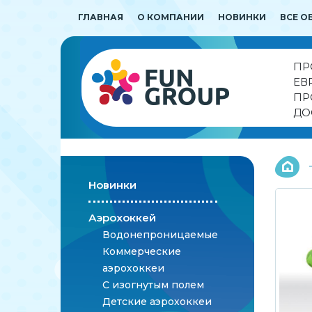
ГЛАВНАЯ
О КОМПАНИИ
НОВИНКИ
ВСЕ О
ПР
ЕВ
ПР
ДО
Новинки
Аэрохоккей
Водонепроницаемые
Коммерческие
аэрохоккеи
С изогнутым полем
Детские аэрохоккеи