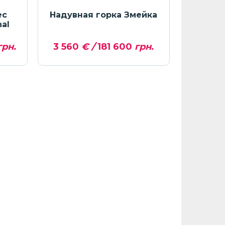
ес
Надувная горка Змейка
Надув
nal
Lotti 
рн.
3 560
€ /
181 600
грн.
2 402