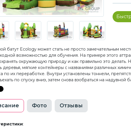
Быстр
ой батут Ecology может стать не просто замечательным место
ходной возможностью для обучения. На примере этого аттра
охранять окружающую природу и как правильно это делать. Н
ть деревья, мягкие контейнеры с названиями различных химич
а по их переработке. Внутри установлены тоннели, препятств
ъехать по спуску вниз, затем снова взобраться на надувной б
исание
Фото
Отзывы
теристики
: