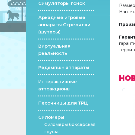
Симуляторы гонок
Размеры (Д 
Нагнетатель 
Аркадные игровые
аппараты Стрелялки
Произ
(шутеры)
Гаран
гарант
Виртуальная
террит
реальность
Редемпшн аппараты
НО
Интерактивные
аттракционы
Песочницы для ТРЦ
Силомеры
Силомеры боксерская
груша