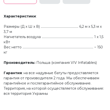
Характеристики
:
Размеры (Д x Ш x В) ................................................... 6,2 м х 5,3 м x
3,7 м
Нагнетатель воздуха ...................................................................... 1 х 1,5
кВт
Вес нетто ................................................................................................ ~ 150
кг
Производитель
:
Польша (компания VIV Inflatables)
Гарантия
: на все надувные батуты предоставляется
гарантия от производителя 2 года. Мы обеспечиваем
гарантийное и послегарантийное обслуживание.
Территория, на которой осуществляется обслуживание:
вся территория Украины