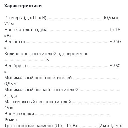
Характеристики
:
Размеры (Д x Ш x В) ................................................................ 10,5 м х
7,2 м
Нагнетатель воздуха ...................................................................... 1 х 1,5
кВт
Вес нетто ................................................................................................ ~ 340
кг
Количество посетителей одновременно
.............................................. 15
Вес брутто ............................................................................................. ~ 360
кг
Минимальный рост посетителей ......................................................
0,95 м
Минимальный возраст посетителей ...............................................
3 года
Максимальный вес посетителей .........................................................
45 кг
Время сборки .........................................................................................
15 мин
Транспортные размеры (Д x Ш x В): .................... 1,2 м х 1,1 м х