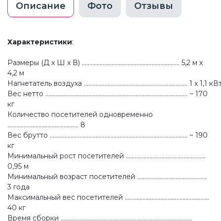
Описание
Фото
Отзывы
Характеристики
:
Размеры (Д x Ш x В) .................................................................. 5,2 м х
4,2 м
Нагнетатель воздуха ...................................................................... 1 х 1,1 кВ
Вес нетто ................................................................................................ ~ 170
кг
Количество посетителей одновременно
................................................ 8
Вес брутто ............................................................................................. ~ 190
кг
Минимальный рост посетителей ......................................................
0,95 м
Минимальный возраст посетителей ...............................................
3 года
Максимальный вес посетителей .........................................................
40 кг
Время сборки .........................................................................................