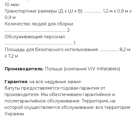
10 мин
Транспортные размеры (Д x Ш x В): ................... 1,2 м х 0,9 м х
0,9 м
Количество людей для сборки
................................................................... 2
Обслуживающий персонал
.......................................................................... 1
Площадь для безопасного использования ..................... 8,2 м
х 7,2 м
Производитель
: Польша (компания VIV Inflatables)
Гарантия
: на все надувные замки-
батуты предоставляется годовая гарантия от
производителя. Мы обеспечиваем гарантийное и
послегарантийное обслуживание. Территория, на
которой осуществляется обслуживание: вся территория
Украины