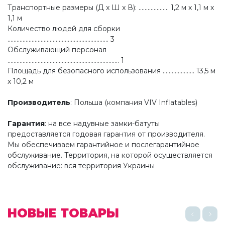
Транспортные размеры (Д x Ш x В): .................... 1,2 м х 1,1 м х
1,1 м
Количество людей для сборки
................................................................... 3
Обслуживающий персонал
.......................................................................... 1
Площадь для безопасного использования ..................... 13,5 м
х 10,2 м
Производитель
: Польша (компания VIV Inflatables)
Гарантия
: на все надувные замки-батуты
предоставляется годовая гарантия от производителя.
Мы обеспечиваем гарантийное и послегарантийное
обслуживание. Территория, на которой осуществляется
обслуживание: вся территория Украины
НОВЫЕ ТОВАРЫ