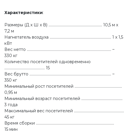
Характеристики
:
Размеры (Д x Ш x В) ............................................................. 10,5 м х
7,2 м
Нагнетатель воздуха ...................................................................... 1 х 1,5
кВт
Вес нетто ................................................................................................ ~
330 кг
Количество посетителей одновременно
.............................................. 15
Вес брутто ............................................................................................. ~
350 кг
Минимальный рост посетителей ......................................................
0,95 м
Минимальный возраст посетителей ...............................................
3 года
Максимальный вес посетителей .........................................................
45 кг
Время сборки .........................................................................................
15 мин