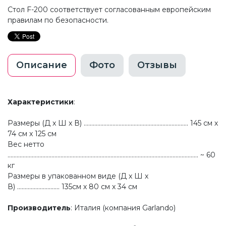
Стол F-200 соответствует согласованным европейским
правилам по безопасности.
Описание
Фото
Отзывы
Характеристики
:
Размеры (Д x Ш x В) ..................................................................... 145 cм х
74 cм x 125 cм
Вес нетто
.............................................................................................................................. ~ 60
кг
Размеры в упакованном виде (Д x Ш x
В) ............................ 135cм х 80 cм x 34 cм
Производитель
: Италия (компания Garlando)