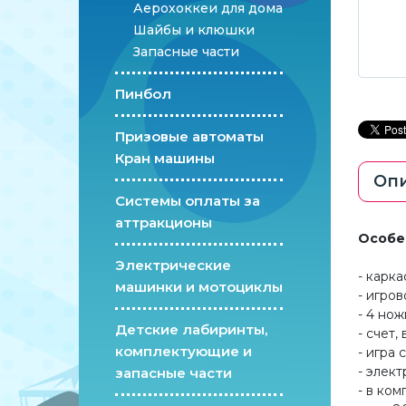
Аерохоккеи для дома
Шайбы и клюшки
Запасные части
Пинбол
Призовые автоматы
Кран машины
Оп
Системы оплаты за
аттракционы
Особе
Электрические
- карк
машинки и мотоциклы
- игро
- 4 но
Детские лабиринты,
- счет
комплектующие и
- игра
- элек
запасные части
- в ком