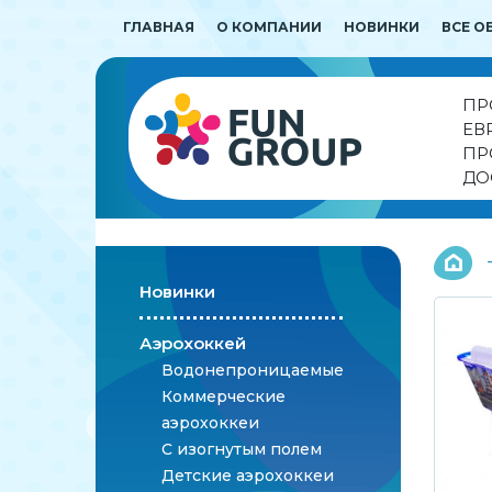
ГЛАВНАЯ
О КОМПАНИИ
НОВИНКИ
ВСЕ О
ПР
ЕВ
ПР
ДО
Новинки
Аэрохоккей
Водонепроницаемые
Коммерческие
аэрохоккеи
С изогнутым полем
Детские аэрохоккеи