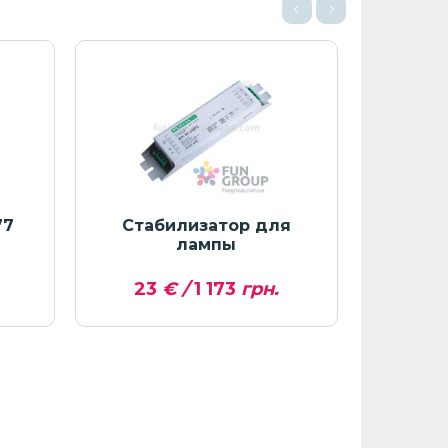
77
Стабилизатор для
пу
лампы
23
€ /
1 173
грн.
130