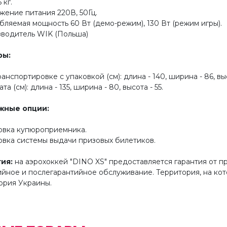
6 кг.
яжение питания 220В, 50Гц.
ебляемая мощность 60 Вт (демо-режим), 130 Вт (режим игры).
зводитель WIK (Польша)
ры
:
ранспортировке с упаковкой (см): длина - 140, ширина - 86, выс
ата (см): длина - 135, ширина - 80, высота - 55.
жные опции:
новка купюроприемника.
новка системы выдачи призовых билетиков.
тия
:
на аэрохоккей "DINO XS" предоставляется гарантия от п
ийное и послегарантийное обслуживание. Территория, на ко
ория Украины.