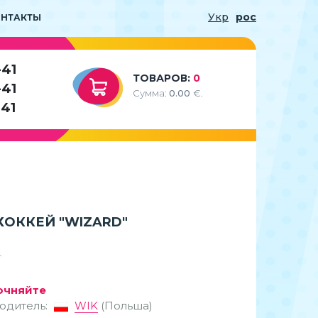
Укр
рос
ОНТАКТЫ
-41
ТОВАРОВ:
0
-41
Сумма:
0.00
€.
-41
ХОККЕЙ "WIZARD"
очняйте
одитель:
WIK
(Польша)