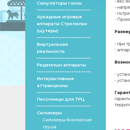
- вес 8
Симуляторы гонок
- напр
- потр
Аркадные игровые
- Прои
аппараты Стрелялки
(шутеры)
Разме
- при т
Виртуальная
- аппар
реальность
Возмо
Редемпшн аппараты
- уста
Интерактивные
- уста
аттракционы
Гаран
гарант
Песочницы для ТРЦ
террит
Силомеры
Силомеры боксерская
груша