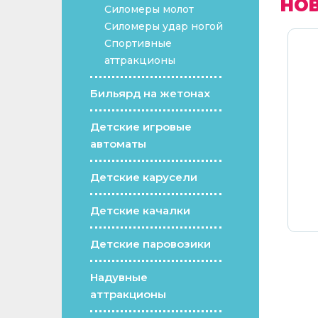
НО
Силомеры молот
Силомеры удар ногой
Спортивные
аттракционы
Бильярд на жетонах
Детские игровые
автоматы
ор для
пусковая шайб
Детские карусели
грн.
130
€ /
6 630
грн.
Детские качалки
Детские паровозики
Надувные
аттракционы