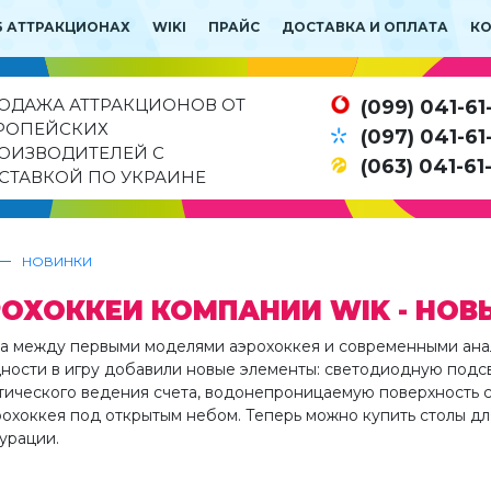
Б АТТРАКЦИОНАХ
WIKI
ПРАЙС
ДОСТАВКА И ОПЛАТА
К
ОДАЖА АТТРАКЦИОНОВ ОТ
(099) 041-61
РОПЕЙСКИХ
(097) 041-61
ОИЗВОДИТЕЛЕЙ С
(063) 041-61
СТАВКОЙ ПО УКРАИНЕ
—
НОВИНКИ
ОХОККЕИ КОМПАНИИ WIK - НО
а между первыми моделями аэрохоккея и современными анал
ности в игру добавили новые элементы: светодиодную подсв
тического ведения счета, водонепроницаемую поверхность ст
рохоккея под открытым небом. Теперь можно купить столы дл
урации.