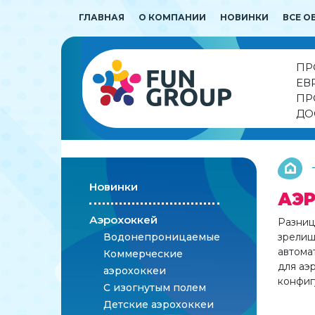
ГЛАВНАЯ
О КОМПАНИИ
НОВИНКИ
ВСЕ О
ПР
ЕВ
ПР
ДО
Новинки
АЭР
Аэрохоккей
Разниц
Водонепроницаемые
зрелищ
автома
Коммерческие
для аэ
аэрохоккеи
конфиг
С изогнутым полем
Детские аэрохоккеи