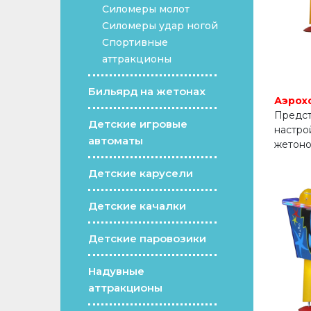
Силомеры молот
Силомеры удар ногой
Спортивные
аттракционы
Бильярд на жетонах
Аэрох
Предст
Детские игровые
настро
автоматы
жетоно
Детские карусели
Детские качалки
Детские паровозики
Надувные
аттракционы