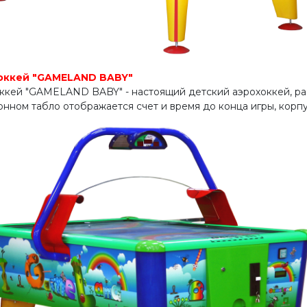
оккей "GAMELAND BABY"
ккей "GAMELAND BABY" - настоящий детский аэрохоккей, расч
онном табло отображается счет и время до конца игры, корп