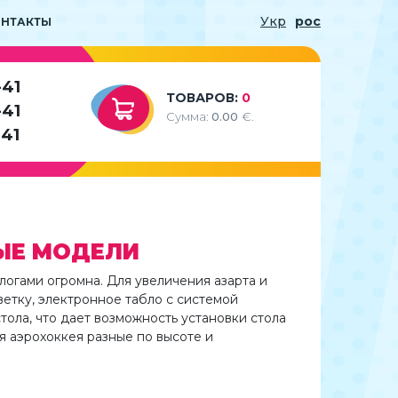
Укр
рос
ОНТАКТЫ
-41
ТОВАРОВ:
0
-41
Сумма:
0.00
€.
-41
ВЫЕ МОДЕЛИ
огами огромна. Для увеличения азарта и
етку, электронное табло с системой
ола, что дает возможность установки стола
я аэрохоккея разные по высоте и