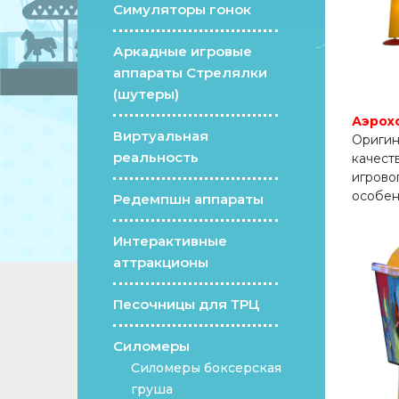
Симуляторы гонок
Аркадные игровые
аппараты Стрелялки
(шутеры)
Аэрох
Виртуальная
Оригин
реальность
качест
игрово
особен
Редемпшн аппараты
Интерактивные
аттракционы
Песочницы для ТРЦ
Силомеры
Силомеры боксерская
груша