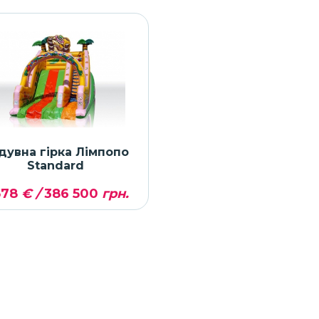
дувна гірка Лімпопо
Standard
578
€ /
386 500
грн.