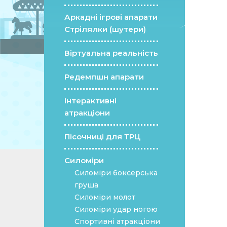
Аркадні ігрові апарати
Стрілялки (шутери)
Віртуальна реальність
Редемпшн апарати
Інтерактивні
атракціони
Пісочниці для ТРЦ
Силоміри
Силоміри боксерська
груша
Силоміри молот
Силоміри удар ногою
Спортивні атракціони