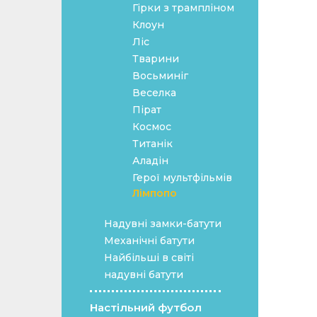
Гірки з трампліном
Клоун
Ліс
Тварини
Восьминіг
Веселка
Пірат
Космос
Титанік
Аладін
Герої мультфільмів
Лімпопо
Надувні замки-батути
Механічні батути
Найбільші в світі
надувні батути
Настільний футбол