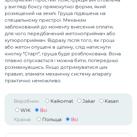
у вигляді боксу прямокутної форми, який
розміщений на землі. Груша підвішена на
спеціальному пристрої. Механізм
заблокований до моменту внесення оплати,
для чого передбачений жетоноприймач або
купюроприймач. Відразу після того, як гроші
або жетон опущені в щілину, слід натиснути
кнопку "Старт", груша буде розблокована. Вона
плавно опускається і можна бити, попередньо
розмахнувшись. Якщо дотримуватися цих
правил, зламати механічну систему апарату
практично неможливо.
Виробник:
Kalkomat
Jakar
Kasan
WIK
Всі
Країна:
Польща
Всі