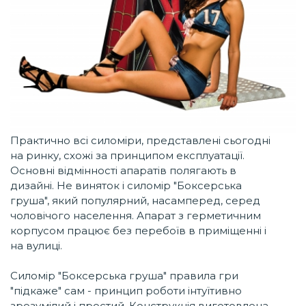
Практично всі силоміри, представлені сьогодні
на ринку, схожі за принципом експлуатації.
Основні відмінності апаратів полягають в
дизайні. Не виняток і силомір "Боксерська
груша", який популярний, насамперед, серед
чоловічого населення. Апарат з герметичним
корпусом працює без перебоїв в приміщенні і
на вулиці.
Силомір "Боксерська груша" правила гри
"підкаже" сам - принцип роботи інтуїтивно
зрозумілий і простий. Конструкція виготовлена ​​