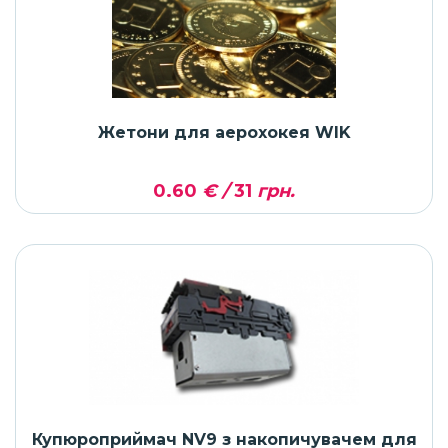
Жетони для аерохокея WIK
0.60
€ /
31
грн.
Купюроприймач NV9 з накопичувачем для