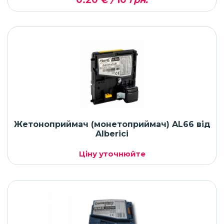
0.20
€ /
10
грн.
Жетоноприймач (монетоприймач) AL66 від
Alberici
Ціну уточнюйте