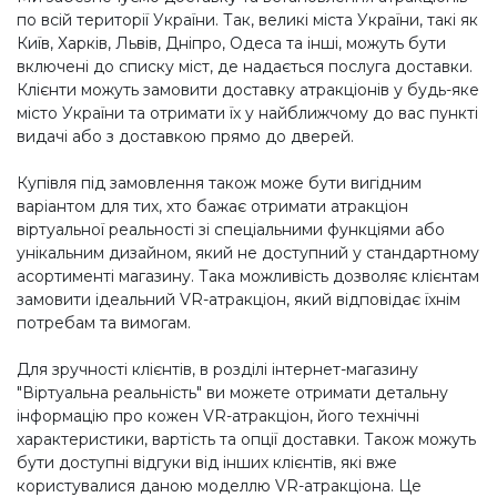
по всій території України. Так, великі міста України, такі як
Київ, Харків, Львів, Дніпро, Одеса та інші, можуть бути
включені до списку міст, де надається послуга доставки.
Клієнти можуть замовити доставку атракціонів у будь-яке
місто України та отримати їх у найближчому до вас пункті
видачі або з доставкою прямо до дверей.
Купівля під замовлення також може бути вигідним
варіантом для тих, хто бажає отримати атракціон
віртуальної реальності зі спеціальними функціями або
унікальним дизайном, який не доступний у стандартному
асортименті магазину. Така можливість дозволяє клієнтам
замовити ідеальний VR-атракціон, який відповідає їхнім
потребам та вимогам.
Для зручності клієнтів, в розділі інтернет-магазину
"Віртуальна реальність" ви можете отримати детальну
інформацію про кожен VR-атракціон, його технічні
характеристики, вартість та опції доставки. Також можуть
бути доступні відгуки від інших клієнтів, які вже
користувалися даною моделлю VR-атракціона. Це