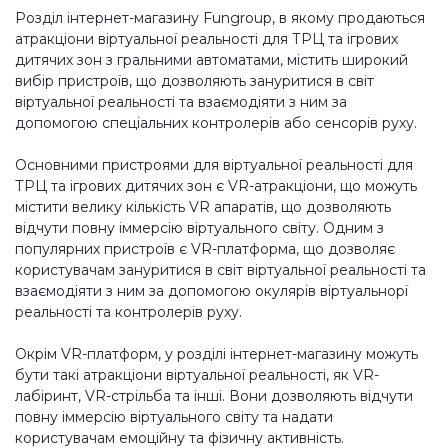
Розділ інтернет-магазину Fungroup, в якому продаються
атракціони віртуальної реальності для ТРЦ та ігрових
дитячих зон з гральними автоматами, містить широкий
вибір пристроїв, що дозволяють зануритися в світ
віртуальної реальності та взаємодіяти з ним за
допомогою спеціальних контролерів або сенсорів руху.
Основними пристроями для віртуальної реальності для
ТРЦ та ігрових дитячих зон є VR-атракціони, що можуть
містити велику кількість VR апаратів, що дозволяють
відчути повну іммерсію віртуального світу. Одним з
популярних пристроїв є VR-платформа, що дозволяє
користувачам зануритися в світ віртуальної реальності та
взаємодіяти з ним за допомогою окулярів віртуальнорї
реальності та контролерів руху.
Окрім VR-платформ, у розділі інтернет-магазину можуть
бути такі атракціони віртуальної реальності, як VR-
лабіринт, VR-стрільба та інші. Вони дозволяють відчути
повну іммерсію віртуального світу та надати
користувачам емоційну та фізичну активність.