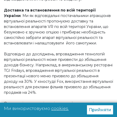
Доставка та встановлення по всій території
України
. Ми як відповідальні постачальники атракціонів
віртуальної реальності пропонуємо доставку та
встановлення апаратів VR по всій території України, що
безумовно є зручною опцією і прибирає необхідність
самостійно забрати апарат віртуальної реальності та
встановлювати і налаштовувати його самотужки.
Відповідно до досліджень, впровадження технологій
віртуальної реальності може призвести до збільшення
доходів бізнесу. Наприклад, в американському ресторані
TGI Fridays, впровадження віртуальної реальності в
презентації нового меню призвело до збільшення
доходу на 30%. У кіностудії Fox, використання віртуальної
реальності для реклами фільмів призвело до збільшення
продажів на 24%.
Отже, купівля атракціону віртуальної реальності може
Ми використовуємо
cookies.
бути вигідною інвестицією для ділових людей. Вона
Прийняти
може допомогти привернути нових клієнтів, збільшити