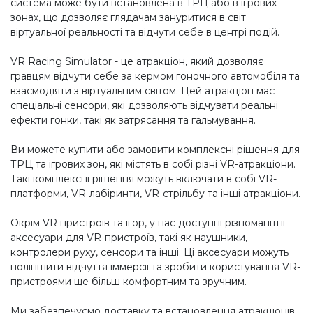
система може бути встановлена в ТРЦ або в ігрових
зонах, що дозволяє глядачам зануритися в світ
віртуальної реальності та відчути себе в центрі подій.
VR Racing Simulator - це атракціон, який дозволяє
гравцям відчути себе за кермом гоночного автомобіля та
взаємодіяти з віртуальним світом. Цей атракціон має
спеціальні сенсори, які дозволяють відчувати реальні
ефекти гонки, такі як затрясання та гальмування.
Ви можете купити або замовити комплексні рішення для
ТРЦ та ігрових зон, які містять в собі різні VR-атракціони.
Такі комплексні рішення можуть включати в собі VR-
платформи, VR-лабіринти, VR-стрільбу та інші атракціони.
Окрім VR пристроїв та ігор, у нас доступні різноманітні
аксесуари для VR-пристроїв, такі як наушники,
контролери руху, сенсори та інші. Ці аксесуари можуть
поліпшити відчуття іммерсії та зробити користування VR-
пристроями ще більш комфортним та зручним.
Ми забезпечуємо доставку та встановлення атракціонів