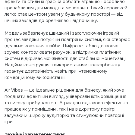
ефекти та стильна графіка роблять атракціон особливо
привабливим для молоді та меломанів. Такий аерохокей
легко стає центром уваги у будь-якому просторі — від
нічних закладів до open-air зон відпочинку.
Модель забезпечує швидкий і захоплюючий ігровий
процес завдяки потужній повітряній системі, яка створює
ідеальне ковзання шайби. Цифрове табло дозволяє
зручно контролювати рахунок, а підтримка платіжних
систем відкриває можливості для стабільної монетизації.
Надійна конструкція з використанням полікарбонату
гарантує довговічність навіть при інтенсивному
комерційному використанні.
Air Vibes — це ідеальне рішення для бізнесу, який хоче
поєднати ефектний вигляд, універсальність розміщення
та високу прибутковість. Атракціон однаково ефективно
працює як у приміщенні, так і на відкритому повітрі,
залучаючи широку аудиторію та стимулюючи повторні
ігри.
Технічні характеристики: