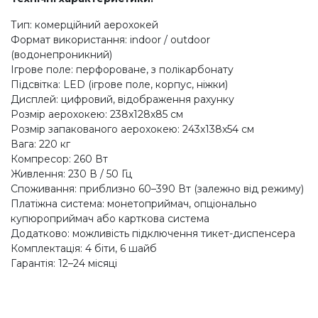
Тип: комерційний аерохокей
Формат використання: indoor / outdoor
(водонепроникний)
Ігрове поле: перфороване, з полікарбонату
Підсвітка: LED (ігрове поле, корпус, ніжки)
Дисплей: цифровий, відображення рахунку
Розмір аерохокею: 238x128x85 см
Розмір запакованого аерохокею: 243x138x54 см
Вага: 220 кг
Компресор: 260 Вт
Живлення: 230 В / 50 Гц
Споживання: приблизно 60–390 Вт (залежно від режиму)
Платіжна система: монетоприймач, опціонально
купюроприймач або карткова система
Додатково: можливість підключення тикет-диспенсера
Комплектація: 4 біти, 6 шайб
Гарантія: 12–24 місяці