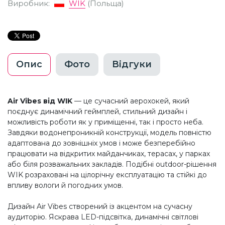
Виробник:
WIK
(Польща)
Опис
Фото
Відгуки
Air Vibes від WIK
— це сучасний аерохокей, який
поєднує динамічний геймплей, стильний дизайн і
можливість роботи як у приміщенні, так і просто неба.
Завдяки водонепроникній конструкції, модель повністю
адаптована до зовнішніх умов і може безперебійно
працювати на відкритих майданчиках, терасах, у парках
або біля розважальних закладів. Подібні outdoor-рішення
WIK розраховані на цілорічну експлуатацію та стійкі до
впливу вологи й погодних умов.
Дизайн Air Vibes створений із акцентом на сучасну
аудиторію. Яскрава LED-підсвітка, динамічні світлові