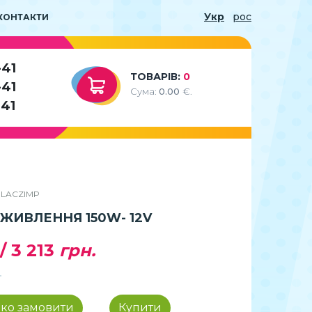
Укр
рос
КОНТАКТИ
-41
ТОВАРІВ:
0
-41
Сума:
0.00
€.
-41
SILACZIMP
ЖИВЛЕННЯ 150W- 12V
/
3 213
грн.
ко замовити
Купити