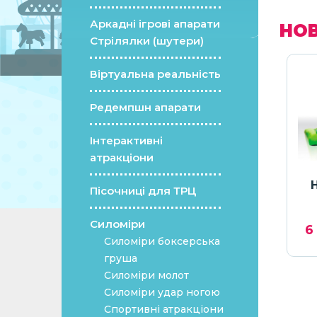
Аркадні ігрові апарати
НОВ
Стрілялки (шутери)
Віртуальна реальність
Редемпшн апарати
Інтерактивні
атракціони
аптером
Аерохокей Neo Violet
Пісочниці для ТРЦ
Силоміри
грн.
6
Ціну уточнюйте
Силоміри боксерська
груша
Силоміри молот
Силоміри удар ногою
Спортивні атракціони