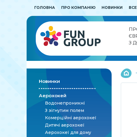
ГОЛОВНА
ПРО КОМПАНІЮ
НОВИНКИ
ВСЕ
ПР
ЄВ
З 
Новинки
Аерохокей
Водонепроникні
З зігнутим полем
Комерційні аерохокеї
Дитячі аерохокеї
Аерохокеї для дому