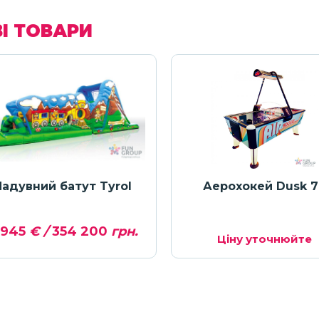
І ТОВАРИ
Надувний батут Tyrol
Аерохокей Dusk 7
 945
€ /
354 200
грн.
Ціну уточнюйте