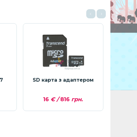
7
SD карта з адаптером
Аерох
16
€ /
816
грн.
Ці