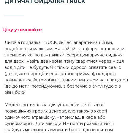
ДИТЯЧА ГОЙДАЛКА TRUCK
Ціну уточнюйте
Дитяча гойдалка TRUCK, як і всі апарати-машинки,
подобається малюкам. На стійкій платформі встановили
зменшену копію вантажівки. Усередині зручне сидіння
для двох і навіть два керма, тому сваритися через місця
водія діти не будуть. Як тільки дорослі оплатять сеанс
(для цього передбачено жетоноприймач), подорож
починається. Автомобіль з цінним вантажем на швидкості
їде до мети, погойдуючись з безпечною амплітудою в
різні боки.
Модель оптимальна для установки не тільки в
повноцінних ігрових центрах, але також в якості
одиночного атракціону, наприклад, в кафе або
супермаркеті. Діти завжди НЕ проти розважитися і
знайдуть можливість вмовити батьків дозволити їм