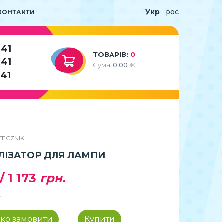
Укр
рос
КОНТАКТИ
-41
ТОВАРІВ:
0
-41
Сума:
0.00
€.
-41
ATECZNIK
ЛІЗАТОР ДЛЯ ЛАМПИ
/
1 173
грн.
ко замовити
Купити