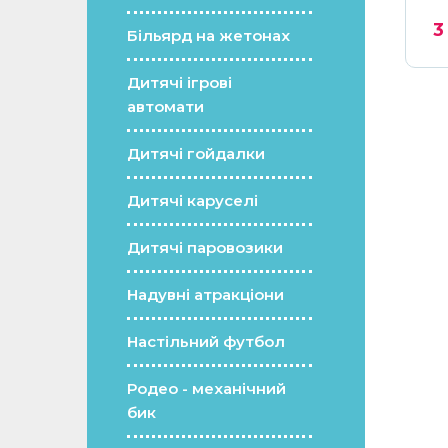
2
грн.
3
Більярд на жетонах
Ціну уточнюйте
Дитячі ігрові
автомати
Дитячі гойдалки
Дитячі каруселі
Дитячі паровозики
Надувні атракціони
Настільний футбол
Родео - механічний
бик