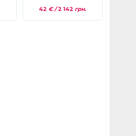
42
€ /
2 142
грн.
Ці