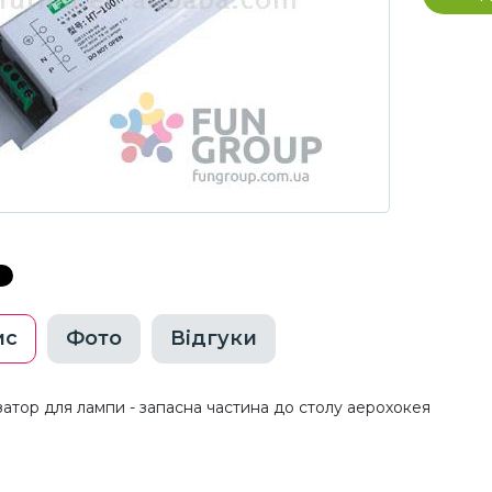
ис
Фото
Відгуки
затор для лампи - запасна частина до столу аерохокея