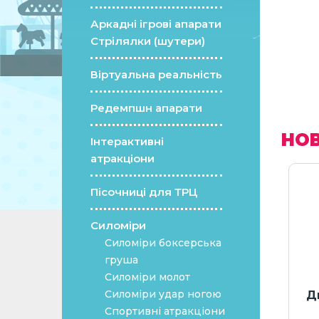
Аркадні ігрові апарати
Стрілялки (шутери)
Віртуальна реальність
Редемпшн апарати
НОВ
Інтерактивні
атракціони
Пісочниці для ТРЦ
Силоміри
Силоміри боксерська
груша
Силоміри молот
Силоміри удар ногою
видачі
Аерохокей "CRAZY LAB"
Д
ків TKB
Спортивні атракціони