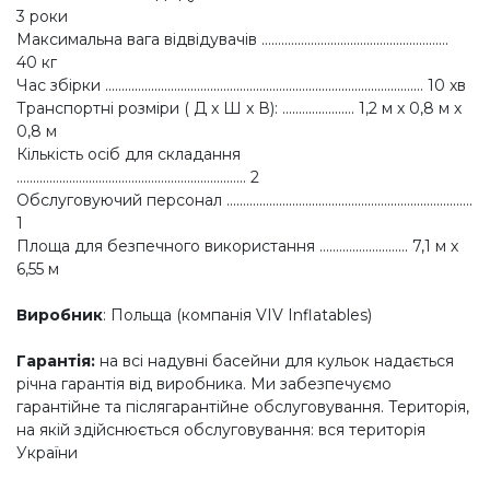
3 роки
Максимальна вага відвідувачів .........................................................
40 кг
Час збірки ................................................................................................. 10 хв
Транспортні розміри ( Д x Ш x В): ...................... 1,2 м х 0,8 м х
0,8 м
Кількість осіб для складання
...................................................................... 2
Обслуговуючий персонал ...........................................................................
1
Площа для безпечного використання ........................... 7,1 м х
6,55 м
Виробник
: Польща (компанія VIV Inflatables)
Гарантія
:
на всі надувні басейни для кульок надається
річна гарантія від виробника. Ми забезпечуємо
гарантійне та післягарантійне обслуговування. Територія,
на якій здійснюється обслуговування: вся територія
України