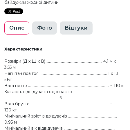
байдужим жодної дитини.
Опис
Фото
Відгуки
Характеристики
:
Розміри (Д x Ш x В) ................................................................ 4,1 м х
3,55 м
Нагнітач повітря ............................................................................. 1 х 1,1
кВт
Вага нетто ............................................................................................. ~ 110 кг
Кількість відвідувачів одночасно
.............................................................. 6
Вага брутто .......................................................................................... ~
130 кг
Мінімальний зріст відвідувачів ........................................................
0,95 м
Мінімальний вік відвідувачів ...........................................................