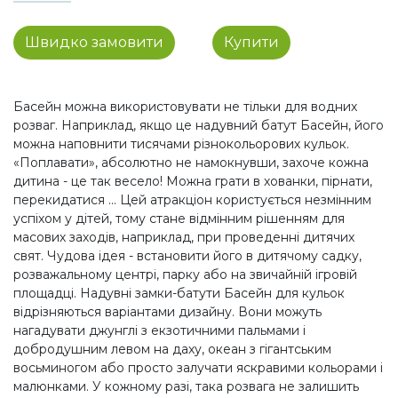
Швидко замовити
Купити
Басейн можна використовувати не тільки для водних
розваг. Наприклад, якщо це надувний батут Басейн, його
можна наповнити тисячами різнокольорових кульок.
«Поплавати», абсолютно не намокнувши, захоче кожна
дитина - це так весело! Можна грати в хованки, пірнати,
перекидатися ... Цей атракціон користується незмінним
успіхом у дітей, тому стане відмінним рішенням для
масових заходів, наприклад, при проведенні дитячих
свят. Чудова ідея - встановити його в дитячому садку,
розважальному центрі, парку або на звичайній ігровій
площадці. Надувні замки-батути Басейн для кульок
відрізняються варіантами дизайну. Вони можуть
нагадувати джунглі з екзотичними пальмами і
добродушним левом на даху, океан з гігантським
восьминогом або просто залучати яскравими кольорами і
малюнками. У кожному разі, така розвага не залишить