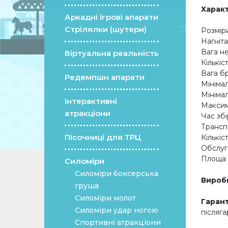
Харак
Аркадні ігрові апарати
Стрілялки (шутери)
Розміри (Д 
Нагнітач пові
Вага нетто ...
Віртуальна реальність
Кількість в
Вага брутто ..
Редемпшн апарати
Мінімальний
Мінімальний
Інтерактивні
Максимальна
атракціони
Час збірки ...
Транспорт
Пісочниці для ТРЦ
Кількість ос
Обслуговуючи
Площа для
Силоміри
Силоміри боксерська
Вироб
груша
Силоміри молот
Гарант
Силоміри удар ногою
післяга
Спортивні атракціони