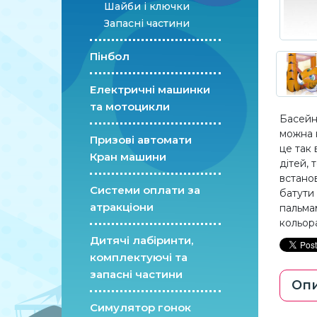
Шайби і ключки
Запасні частини
Пінбол
Електричні машинки
та мотоцикли
Басейн
можна 
Призові автомати
це так 
Кран машини
дітей, 
встанов
Системи оплати за
батути
атракціони
пальма
кольор
Дитячі лабіринти,
комплектуючі та
запасні частини
Оп
Симулятор гонок