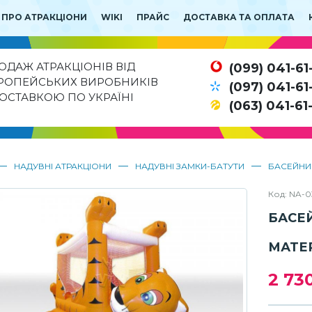
 ПРО АТРАКЦІОНИ
WIKI
ПРАЙС
ДОСТАВКА ТА ОПЛАТА
ОДАЖ АТРАКЦІОНІВ ВІД
(099) 041-61
РОПЕЙСЬКИХ ВИРОБНИКІВ
(097) 041-61
ДОСТАВКОЮ ПО УКРАЇНІ
(063) 041-61
—
—
—
НАДУВНІ АТРАКЦІОНИ
НАДУВНІ ЗАМКИ-БАТУТИ
БАСЕЙНИ
Код: NA-0
БАСЕ
МАТЕ
2 73