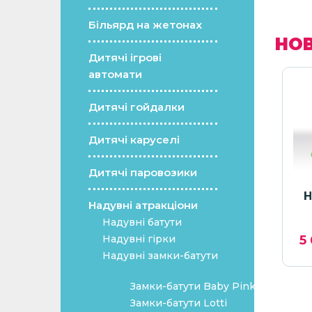
Більярд на жетонах
НОВ
Дитячі ігрові
автомати
Дитячі гойдалки
Дитячі каруселі
Дитячі паровозики
 Лімпопо
Надувний батут Пірати
Н
Надувні атракціони
d
Надувні батути
Надувні гірки
500
грн.
4 166
€ /
212 500
грн.
5
Надувні замки-батути
Замки-батути Baby Pink
Замки-батути Lotti