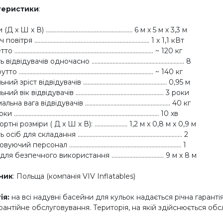
теристики
:
x Ш x В) .......................................................... 6 м х 5 м х 3,3 м
тря ............................................................................. 1 х 1,1 кВт
.......................................................................................... ~ 120 кг
ідвідувачів одночасно .............................................................. 8
........................................................................................ ~ 140 кг
 зріст відвідувачів ........................................................ 0,95 м
 вік відвідувачів ........................................................... 3 роки
 вага відвідувачів ......................................................... 40 кг
.............................................................................................. 10 хв
ні розміри ( Д x Ш x В): ...................... 1,2 м х 0,8 м х 0,9 м
іб для складання ...................................................................... 2
й персонал ........................................................................... 1
 безпечного використання ................................... 9 м х 8 м
ник
: Польща (компанія VIV Inflatables)
ія
:
на всі надувні басейни для кульок надається річна гарант
рантійне обслуговування. Територія, на якій здійснюється об