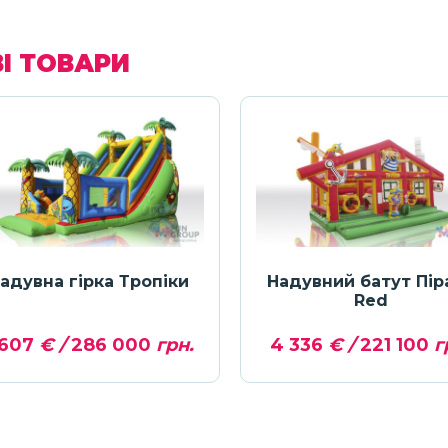
І ТОВАРИ
адувна гірка Тропіки
Надувний батут Пір
Red
 607
€ /
286 000
грн.
4 336
€ /
221 100
г