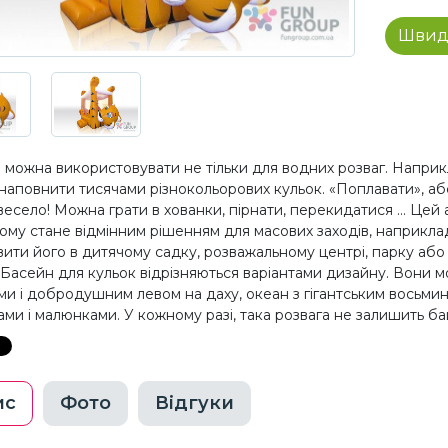
Швид
 можна використовувати не тільки для водних розваг. Наприк
наповнити тисячами різнокольорових кульок. «Поплавати», а
весело! Можна грати в хованки, пірнати, перекидатися ... Цей
тому стане відмінним рішенням для масових заходів, наприклад
ити його в дитячому садку, розважальному центрі, парку або 
 Басейн для кульок відрізняються варіантами дизайну. Вони м
ми і добродушним левом на даху, океан з гігантським восьми
ами і малюнками. У кожному разі, така розвага не залишить б
ис
Фото
Відгуки