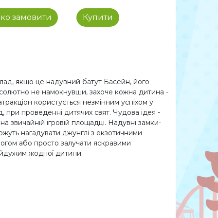
ко замовити
Купити
лад, якщо це надувний батут Басейн, його
бсолютно не намокнувши, захоче кожна дитина -
 атракціон користується незмінним успіхом у
, при проведенні дитячих свят. Чудова ідея -
на звичайній ігровій площадці. Надувні замки-
ожуть нагадувати джунглі з екзотичними
ногом або просто залучати яскравими
айдужим жодної дитини.