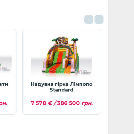
ати
Надувна гірка Лімпопо
Надувн
Standard
рн.
7 578
€ /
386 500
грн.
4 166