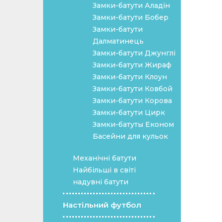
Замки-батути Аладін
Замки-батути Бобер
Замки-батути
Далматинець
Замки-батути Джунглі
Замки-батути Жираф
Замки-батути Клоун
Замки-батути Ковбой
Замки-батути Корова
Замки-батути Цирк
Замки-батуты Економ
Басейни для кульок
Механічні батути
Найбільші в світі
надувні батути
Настільний футбол