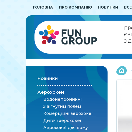
ГОЛОВНА
ПРО КОМПАНІЮ
НОВИНКИ
ВСЕ
ПР
ЄВ
З 
Новинки
Аерохокей
Водонепроникні
З зігнутим полем
Комерційні аерохокеї
Дитячі аерохокеї
Аерохокеї для дому