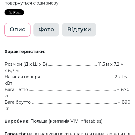
повернуться сюди знову.
Опис
Фото
Відгуки
Характеристики
:
Розміри (Д x Ш x В) ...................................................... 11,5 м х 7,2 м
х 8,7 м
Нагнітач повітря ................................................................................ 2 х 1,5
кВт
Вага нетто ................................................................................................ ~ 870
кг
Вага брутто .............................................................................................. ~ 890
кг
Виробник
: Польща (компанія VIV Inflatables)
Гарантія
: на всі надувні гірки надається річна гарантія від