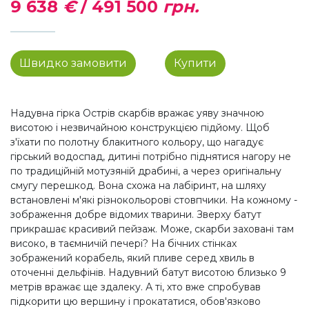
9 638
€
/
491 500
грн.
Швидко замовити
Купити
Надувна гірка Острів скарбів вражає уяву значною
висотою і незвичайною конструкцією підйому. Щоб
з'їхати по полотну блакитного кольору, що нагадує
гірський водоспад, дитині потрібно піднятися нагору не
по традиційній мотузяній драбині, а через оригінальну
смугу перешкод. Вона схожа на лабіринт, на шляху
встановлені м'які різнокольорові стовпчики. На кожному -
зображення добре відомих тварини. Зверху батут
прикрашає красивий пейзаж. Може, скарби заховані там
високо, в таємничій печері? На бічних стінках
зображений корабель, який пливе серед хвиль в
оточенні дельфінів. Надувний батут висотою близько 9
метрів вражає ще здалеку. А ті, хто вже спробував
підкорити цю вершину і прокататися, обов'язково