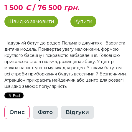
1 500
€
/
76 500
грн.
Швидко замовити
Купити
Надувний батут до родео Пальма в джунглях - барвиста
дитяча модель. Привертає увагу малюнками, формою
круглого басейну і яскравістю забарвлення. Головною
прикрасою стала пальма, розміщена збоку. У центрі
можна налаштувати муляж для родео. З таким батутом
всі спроби приборкання будуть веселими й безпечними.
Атракціон прикрасить майданчик або центр для розваг і
швидко завоює популярність.
Опис
Фото
Відгуки