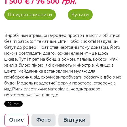
1 500
€
/
76 500
грн.
Швидко замовити
Купити
Виробники атракціонів-родео просто не могли обійтися
без "піратської" тематики. Діти її обожнюють! Надувний
батут до родео Пірат став черговим тому доказом. Його
можна розглядати довго, кожен елемент - це щось
цікаве. Тут і пірат на бочці з ромом, пальма, кокоси, м'які
хвилі з білою піною, які омивають міні-острів. А якщо в
центрі майданчика встановлений муляж для
приборкання, від охочих випробувати розвагу відбою не
буде. Модель квадратної форми простора, створена з
надійних еластичних матеріалів, неодноразово
протестована і не підведе.
Опис
Фото
Відгуки