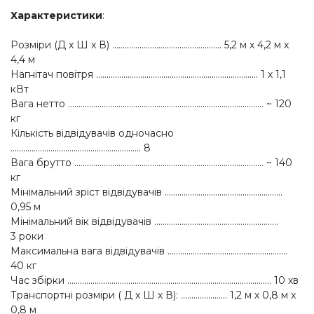
Характеристики
:
Розміри (Д x Ш x В) .................................................... 5,2 м х 4,2 м x
4,4 м
Нагнітач повітря ............................................................................. 1 х 1,1
кВт
Вага нетто ............................................................................................. ~ 120
кг
Кількість відвідувачів одночасно
.............................................................. 8
Вага брутто .......................................................................................... ~ 140
кг
Мінімальний зріст відвідувачів ........................................................
0,95 м
Мінімальний вік відвідувачів ...........................................................
3 роки
Максимальна вага відвідувачів .........................................................
40 кг
Час збірки ................................................................................................. 10 хв
Транспортні розміри ( Д x Ш x В): ...................... 1,2 м х 0,8 м х
0,8 м