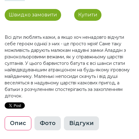
Швидко замовити
Купити
Всі діти люблять казки, а якщо хоч ненадовго відчути
себе героєм однієї з них - це просто мрія! Саме таку
можливість дарують малюкам надувні замки Аладдін з
різнокольоровими вежами, як у справжньому царстві
султанів. У цього барвистого батута є всі шанси стати
найвідвідуванішим атракціоном на будь-якому ігровому
майданчику. Маленькі непосиди скачуть і від душі
веселяться в надувному царстві казкових пригод, а
батьки з розчуленням спостерігають за захопленням
діточок.
Опис
Фото
Відгуки