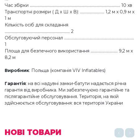
Час збірки ................................................................................................. 10 хв
Транспортні розміри ( Д x Ш x В): .......................... 1,2 м х 0,9 м х
1 м
Кількість осіб для складання
...................................................................... 2
Обслуговуючий персонал ...........................................................................
1
Площа для безпечного використання ............................. 9,2 м х
8,2 м
Виробник
: Польща (компанія VIV Inflatables)
Гарантія
: на всі надувні замки-батути надається річна
гарантія від виробника. Ми забезпечуємо гарантійне та
післягарантійне обслуговування. Територія, на якій
здійснюється обслуговування: вся територія України
НОВІ ТОВАРИ