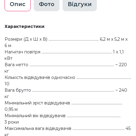
Опис
Фото
Відгуки
Характеристики
:
Розміри (Д x Ш x В) ....................................................... 6,2 м х 5,2 м x
6 м
Нагнітач повітря ............................................................................. 1 х 1,1
кВт
Вага нетто ............................................................................................. ~ 220
кг
Кількість відвідувачів одночасно ............................................................
10
Вага брутто .......................................................................................... ~ 240
кг
Мінімальний зріст відвідувачів ........................................................
0,95 м
Мінімальний вік відвідувачів ...........................................................
3 роки
Максимальна вага відвідувачів ......................................................... 45
кг