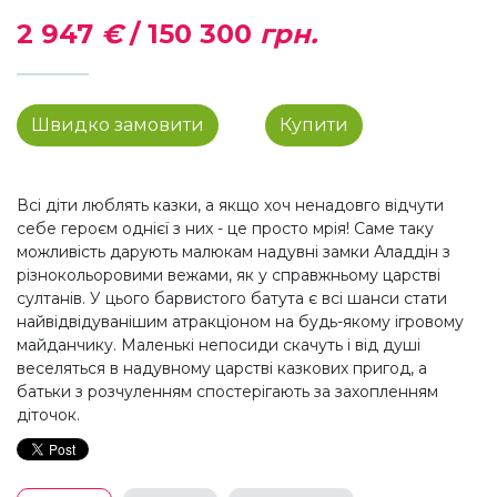
2 947
€
/
150 300
грн.
Швидко замовити
Купити
Всі діти люблять казки, а якщо хоч ненадовго відчути
себе героєм однієї з них - це просто мрія! Саме таку
можливість дарують малюкам надувні замки Аладдін з
різнокольоровими вежами, як у справжньому царстві
султанів. У цього барвистого батута є всі шанси стати
найвідвідуванішим атракціоном на будь-якому ігровому
майданчику. Маленькі непосиди скачуть і від душі
веселяться в надувному царстві казкових пригод, а
батьки з розчуленням спостерігають за захопленням
діточок.