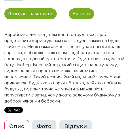
Швидко замовити
Купити
Виробники день за днем ​​копітко трудяться, щоб
представити користувачам нові надувні замки на будь-
який смак. Ми ж намагаємося пропонувати тільки кращі
варіанти, щоб кожен клієнт зміг підібрати атракціони
відповідного дизайну та тематики. Один з них - надувний
батут Бобер. Веселий звір, який сидить на даху замку,
видно здалеку і просто не може залишитися
непоміченим. Такий незвичайний надувний замок стане
прикрасою будь-якого парку або заходу. Якщо поблизу
будуть діти, вони точно не упустять можливість
попустувати в затишному жовто-зеленому будиночку з
доброзичливими бобрами.
Опис
Фото
Відгуки