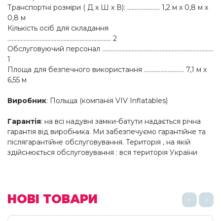
Транспортні розміри ( Д x Ш x В): ...................... 1,2 м х 0,8 м х
0,8 м
Кількість осіб для складання
...................................................................... 2
Обслуговуючий персонал ...........................................................................
1
Площа для безпечного використання ........................... 7,1 м х
6,55 м
Виробник
: Польща (компанія VIV Inflatables)
Гарантія
: на всі надувні замки-батути надається річна
гарантія від виробника. Ми забезпечуємо гарантійне та
післягарантійне обслуговування. Територія , на якій
здійснюється обслуговування : вся територія України
НОВІ ТОВАРИ