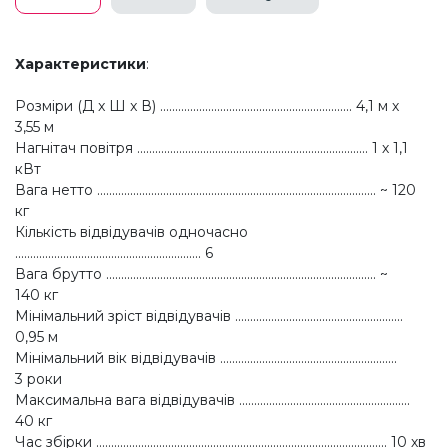
Характеристики
:
Розміри (Д x Ш x В) ................................................................ 4,1 м х
3,55 м
Нагнітач повітря ............................................................................. 1 х 1,1
кВт
Вага нетто ............................................................................................. ~ 120
кг
Кількість відвідувачів одночасно
.............................................................. 6
Вага брутто .......................................................................................... ~
140 кг
Мінімальний зріст відвідувачів ........................................................
0,95 м
Мінімальний вік відвідувачів ...........................................................
3 роки
Максимальна вага відвідувачів .........................................................
40 кг
Час збірки ................................................................................................. 10 хв