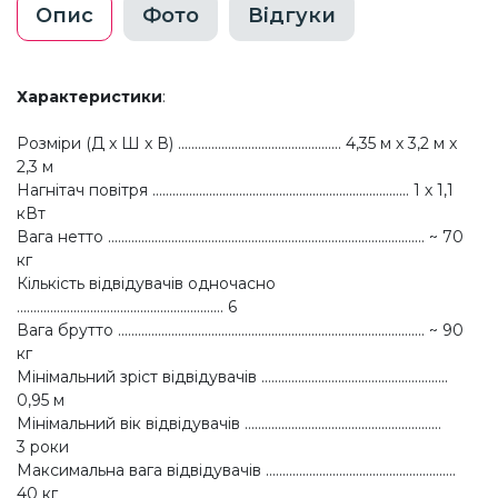
Опис
Фото
Відгуки
Характеристики
:
Розміри (Д x Ш x В) ................................................. 4,35 м х 3,2 м x
2,3 м
Нагнітач повітря ............................................................................. 1 х 1,1
кВт
Вага нетто ............................................................................................... ~ 70
кг
Кількість відвідувачів одночасно
.............................................................. 6
Вага брутто ............................................................................................ ~ 90
кг
Мінімальний зріст відвідувачів ........................................................
0,95 м
Мінімальний вік відвідувачів ...........................................................
3 роки
Максимальна вага відвідувачів .........................................................
40 кг