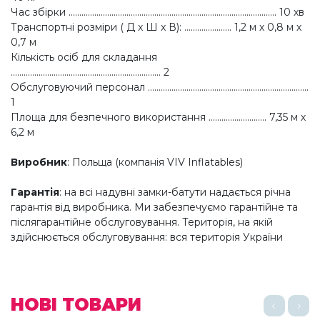
Час збірки ................................................................................................. 10 хв
Транспортні розміри ( Д x Ш x В): ...................... 1,2 м х 0,8 м х
0,7 м
Кількість осіб для складання
...................................................................... 2
Обслуговуючий персонал ...........................................................................
1
Площа для безпечного використання ........................... 7,35 м х
6,2 м
Виробник
: Польща (компанія VIV Inflatables)
Гарантія
: на всі надувні замки-батути надається річна
гарантія від виробника. Ми забезпечуємо гарантійне та
післягарантійне обслуговування. Територія, на якій
здійснюється обслуговування: вся територія України
НОВІ ТОВАРИ