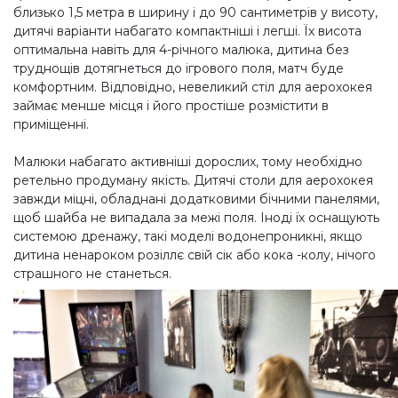
близько 1,5 метра в ширину і до 90 сантиметрів у висоту,
дитячі варіанти набагато компактніші і легші. Їх висота
оптимальна навіть для 4-річного малюка, дитина без
труднощів дотягнеться до ігрового поля, матч буде
комфортним. Відповідно, невеликий стіл для аерохокея
займає менше місця і його простіше розмістити в
приміщенні.
Малюки набагато активніші дорослих, тому необхідно
ретельно продуману якість. Дитячі столи для аерохокея
завжди міцні, обладнані додатковими бічними панелями,
щоб шайба не випадала за межі поля. Іноді їх оснащують
системою дренажу, такі моделі водонепроникні, якщо
дитина ненароком розіллє свій сік або кока -колу, нічого
страшного не станеться.