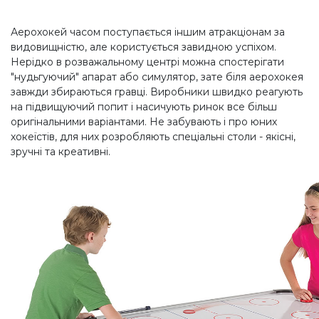
Аерохокей часом поступається іншим атракціонам за
видовищністю, але користується завидною успіхом.
Нерідко в розважальному центрі можна спостерігати
"нудьгуючий" апарат або симулятор, зате біля аерохокея
завжди збираються гравці. Виробники швидко реагують
на підвищуючий попит і насичують ринок все більш
оригінальними варіантами. Не забувають і про юних
хокеїстів, для них розробляють спеціальні столи - якісні,
зручні та креативні.