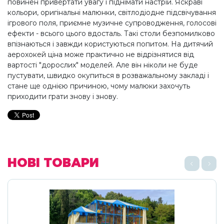
повинен привертати увагу і піднімати настрій. Яскраві
кольори, оригінальні малюнки, світлодіодне підсвічування
ігрового поля, приємне музичне супроводження, голосові
ефекти - всього цього вдосталь. Такі столи безпомилково
впізнаються і завжди користуються попитом. На дитячий
аерохокей ціна може практично не відрізнятися від
вартості "дорослих" моделей. Але він ніколи не буде
пустувати, швидко окупиться в розважальному закладі і
стане ще однією причиною, чому малюки захочуть
приходити грати знову і знову.
НОВІ ТОВАРИ