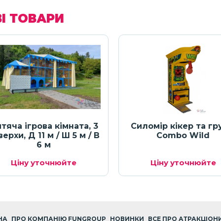
І ТОВАРИ
тяча ігрова кімната, 3
Силомір кікер та г
ерхи, Д 11 м / Ш 5 м / В
Combo Wild
6 м
Ціну уточнюйте
Ціну уточнюйте
НА
ПРО КОМПАНІЮ FUNGROUP
НОВИНКИ
ВСЕ ПРО АТРАКЦІОН