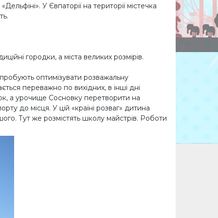
«Дельфіні». У Євпаторії на території містечка
ть.
ційні городки, а міста великих розмірів.
 спробують оптимізувати розважальну
ється переважно по вихідних, в інші дні
ок, а урочище Сосновку перетворити на
рту до місця. У цій «країні розваг» дитина
шого. Тут же розмістять школу майстрів. Роботи