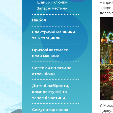
Шайби і ключки
Наприкл
відкрил
Запасні частини
доларів
Пінбол
Електричні машинки
та мотоцикли
Призові автомати
Кран машини
Системи оплати за
атракціони
Дитячі лабіринти,
комплектуючі та
запасні частини
У Моск
Симулятор гонок
Цирку. 