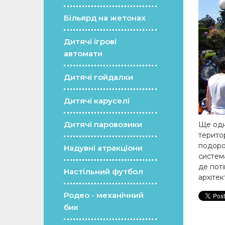
Більярд на жетонах
Дитячі ігрові
автомати
Дитячі гойдалки
Дитячі каруселі
Дитячі паровозики
Ще одне
терито
подорож
Надувні атракціони
система
де поті
Настільний футбол
архітек
Родео - механічний
бик