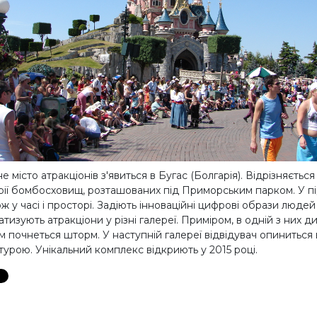
 місто атракціонів з'явиться в Бугас (Болгарія). Відрізняєть
рії бомбосховищ, розташованих під Приморським парком. У пі
 у часі і просторі. Задіють інноваційні цифрові образи людей
тизують атракціони у різні галереї. Приміром, в одній з них 
м почнеться шторм. У наступній галереї відвідувач опиниться
турою. Унікальний комплекс відкриють у 2015 році.