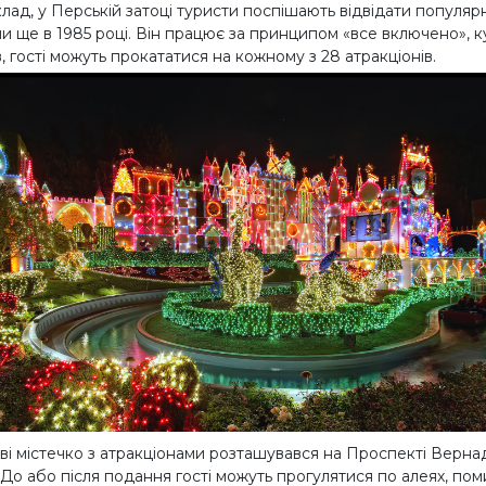
ад, у Перській затоці туристи поспішають відвідати популярн
и ще в 1985 році. Він працює за принципом «все включено», к
, гості можуть прокататися на кожному з 28 атракціонів.
ві містечко з атракціонами розташувався на Проспекті Верн
До або після подання гості можуть прогулятися по алеях, пом