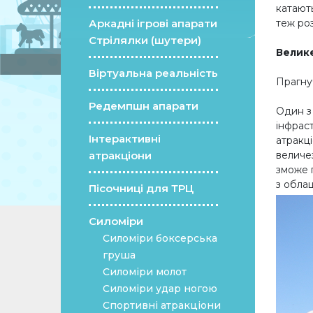
катають
Аркадні ігрові апарати
теж роз
Стрілялки (шутери)
Велике
Віртуальна реальність
Прагнуч
Редемпшн апарати
Один з 
інфраст
Інтерактивні
атракц
атракціони
величез
зможе п
з облаш
Пісочниці для ТРЦ
Силоміри
Силоміри боксерська
груша
Силоміри молот
Силоміри удар ногою
Спортивні атракціони