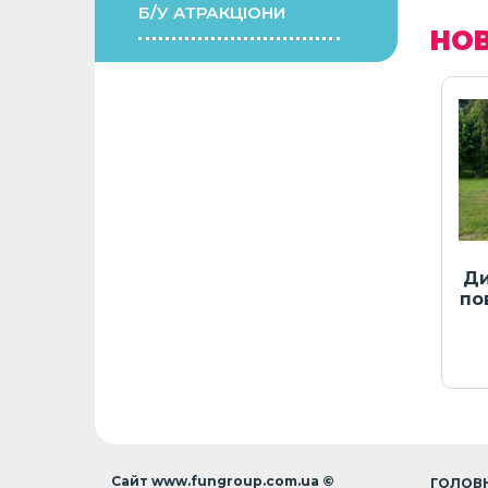
Б/У АТРАКЦІОНИ
НОВ
 Violet
Аерохокей Air Vibes
Ди
пов
юйте
Ціну уточнюйте
Сайт www.fungroup.com.ua ©
ГОЛОВ