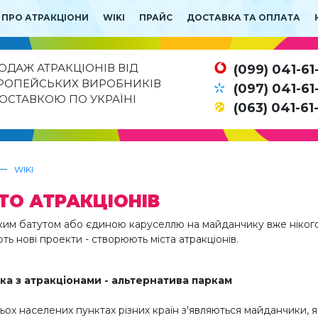
 ПРО АТРАКЦІОНИ
WIKI
ПРАЙС
ДОСТАВКА ТА ОПЛАТА
ОДАЖ АТРАКЦІОНІВ ВІД
(099) 041-61
РОПЕЙСЬКИХ ВИРОБНИКІВ
(097) 041-61
ДОСТАВКОЮ ПО УКРАЇНІ
(063) 041-61
—
WIKI
ТО АТРАКЦІОНІВ
им батутом або єдиною каруселлю на майданчику вже нікого 
ь нові проекти - створюють міста атракціонів.
ка з атракціонами - альтернатива паркам
ьох населених пунктах різних країн з'являються майданчики, я