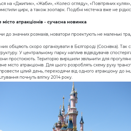
ся на «Джипик», «Жаби», «Колесі огляду», «Повітряних кулях», 
містили цирк, а також зоопарк. Подібні містечка вже не рідкіс
 місто атракціонів - сучасна новинка
и до значних розмахів, новатори проектують не маленькі тради
них обіцяють скоро організувати в Бєлгороді (Соснівка). Так
руктуру. У центральному парку наплив відвідувачів спостеріга
іони простоюють. Територію вирішили звільнити для прогулян
не місто атракціонів. Для цього розроблять схему руху транспо
ровести цілий день, переходячи від одного атракціону до ін
тування почнуть влітку 2014 року.