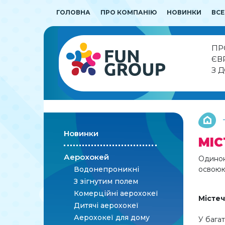
ГОЛОВНА
ПРО КОМПАНІЮ
НОВИНКИ
ВСЕ
ПР
ЄВ
З 
Новинки
МІС
Аерохокей
Одинок
Водонепроникні
освоюют
З зігнутим полем
Комерційні аерохокеї
Містеч
Дитячі аерохокеї
Аерохокеї для дому
У багат