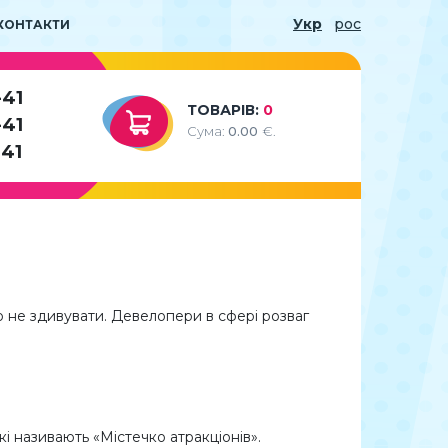
Укр
рос
КОНТАКТИ
-41
ТОВАРІВ:
0
-41
Сума:
0.00
€.
-41
не здивувати. Девелопери в сфері розваг
кі називають «Містечко атракціонів».