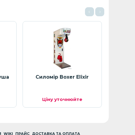
руша
Силомір Boxer Elixir
Атракц
Ціну уточнюйте
Ці
И
WIKI
ПРАЙС
ДОСТАВКА ТА ОПЛАТА