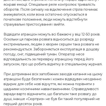
яскраві емоції. Спеціальне реле контролює тривалість
оборотів. Після сигналу на відключення стріла починає
знижуватися, коли вона остаточно опускається в
початкове положення, люди можуть відстебнути
страхувальні пристосування і вийти.
Відвідати атракціон можуть всі бажаючі у віці 12-50 років.
Оскільки ця паркова розвага відноситься до розряду
екстремальних, людям з хворим серцем така розвага не
рекомендується. Забороняється експлуатація в дощову
погоду, сніг, підвищений туман. Оператор несе
відповідальність за перевірку атракціону перед його
запуском, про що робить відмітку в спеціальному журналі.
При дотриманні всіх запобіжних заходів катання на цьому
атракціоні буде безпечним і кожен відвідувач неодмінно
відкриє для себе нові відчуття, які можна порівняти з
щадними космічними навантаженнями. Справедливості
заради варто відзначити, що багатьом таке розвагу до
душі, інакше «Сюрприз» не був би такий популярний не
перший десяток років.