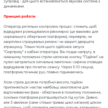
супровід - для цього встановлюється звукова система з
динаміками.
Принцип роботи
Оператор ретельно контролює процес: стежить, щоб
відвідувачі розміщувалися рівномірно (це важливо для
нормального обертання платформи), перевіряє, чи
закріплені страхувальні ремені і чи закриті дверцята
атракціону. Тільки після цього здійснює запуск
"Сюрпризу" з кабіни оператора. Він подає напругу, в
нижньому положенні стріли натискає кнопку "Підйом", на
пульті загоряється сигнальна лампочка і сирена сповіщає
відвідувачів про початок сеансу. Через 5-10 секунд
платформа починає рух, плавно піднімаючись.
Коли стріла досягає потрібної висоти, підйом
припиняється і настає найбільш захоплююча для
відпочиваючих фаза - обертання в похилому положенні,
оскільки платформа розташовується під кутом. Дивно,
але 3 хвилини (саме стільки триває цикл катання) цілком
достатньо, щоб отримати непогану порцію адреналіну і