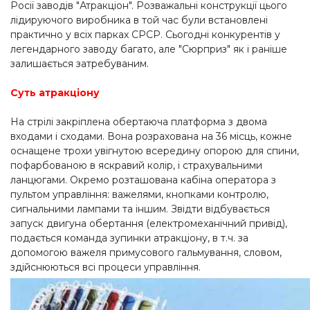
Росії заводів "Атракціон". Розважальні конструкції цього
лідируючого виробника в той час були встановлені
практично у всіх парках СРСР. Сьогодні конкурентів у
легендарного заводу багато, але "Сюрприз" як і раніше
залишається затребуваним.
Суть атракціону
На стрілі закріплена обертаюча платформа з двома
входами і сходами. Вона розрахована на 36 місць, кожне
оснащене трохи увігнутою всередину опорою для спини,
пофарбованою в яскравий колір, і страхувальними
ланцюгами. Окремо розташована кабіна оператора з
пультом управління: важелями, кнопками контролю,
сигнальними лампами та іншим. Звідти відбувається
запуск двигуна обертання (електромеханічний привід),
подається команда зупинки атракціону, в т.ч. за
допомогою важеля примусового гальмування, словом,
здійснюються всі процеси управління.