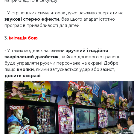
наприклад, 10 в секунду.
- У стрілецьких симуляторах дуже важливо звертати на
звукові стерео ефекти
, без цього апарат істотно
програє в привабливості для дітей.
3.
Імітація бою
:
- У таких моделях важливий
зручний і надійно
закріплений джойстик
, за його допомогою гравець
буде управляти рухами персонажа на екрані. Добре,
якщо
кнопки
, якими запускається удар або захист,
досить яскраві
.