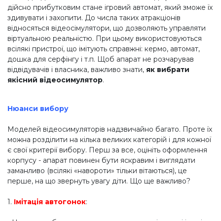
дійсно прибутковим стане ігровий автомат, який зможе їх
здивувати і захопити. До числа таких атракціонів
відносяться відеосімулятори, що дозволяють управляти
віртуальною реальністю. При цьому використовуються
всілякі пристрої, що імітують справжні: кермо, автомат,
дошка для серфінгу і т.п. Щоб апарат не розчарував
відвідувачів і власника, важливо знати,
як вибрати
якісний відеосимулятор
.
Нюанси вибору
Моделей відеосимуляторів надзвичайно багато. Проте їх
можна розділити на кілька великих категорій і для кожної
є свої критерії вибору. Перш за все, оцініть оформлення
корпусу - апарат повинен бути яскравим і виглядати
заманливо (всілякі «навороти» тільки вітаються), це
перше, на що звернуть увагу діти. Що ще важливо?
1.
Імітація автогонок
: