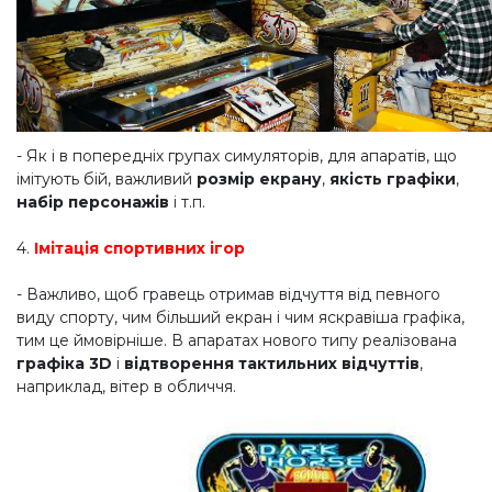
- Як і в попередніх групах симуляторів, для апаратів, що
імітують бій, важливий
розмір екрану
,
якість графіки
,
набір персонажів
і т.п.
4.
Імітація спортивних ігор
- Важливо, щоб гравець отримав відчуття від певного
виду спорту, чим більший екран і чим яскравіша графіка,
тим це ймовірніше. В апаратах нового типу реалізована
графіка 3D
і
відтворення тактильних відчуттів
,
наприклад, вітер в обличчя.