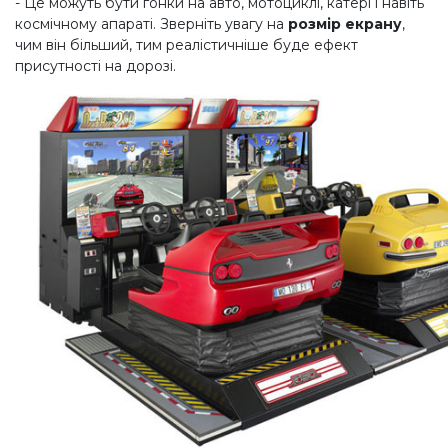
- Це можуть бути гонки на авто, мотоциклі, катері і навіть
космічному апараті. Зверніть увагу на
розмір екрану
,
чим він більший, тим реалістичніше буде ефект
присутності на дорозі.