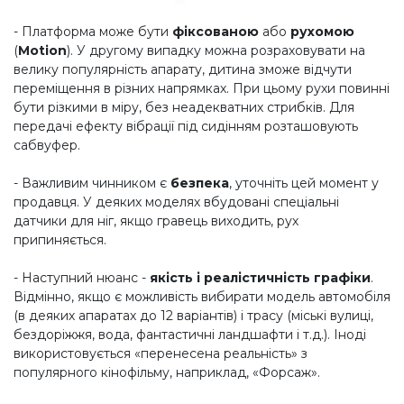
- Платформа може бути
фіксованою
або
рухомою
(
Motion
). У другому випадку можна розраховувати на
велику популярність апарату, дитина зможе відчути
переміщення в різних напрямках. При цьому рухи повинні
бути різкими в міру, без неадекватних стрибків. Для
передачі ефекту вібрації під сидінням розташовують
сабвуфер.
- Важливим чинником є ​​
безпека
, уточніть цей момент у
продавця. У деяких моделях вбудовані спеціальні
датчики для ніг, якщо гравець виходить, рух
припиняється.
- Наступний нюанс -
якість і реалістичність графіки
.
Відмінно, якщо є можливість вибирати модель автомобіля
(в деяких апаратах до 12 варіантів) і трасу (міські вулиці,
бездоріжжя, вода, фантастичні ландшафти і т.д.). Іноді
використовується «перенесена реальність» з
популярного кінофільму, наприклад, «Форсаж».