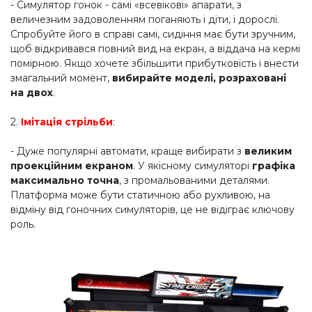
- Симулятор гонок - самі «всевікові» апарати, з
величезним задоволенням поганяють і діти, і дорослі.
Спробуйте його в справі самі, сидіння має бути зручним,
щоб відкривався повний вид на екран, а віддача на кермі
помірною. Якщо хочете збільшити прибутковість і внести
змагальний момент,
вибирайте моделі, розраховані
на двох
.
2.
Імітація стрільби
:
- Дуже популярні автомати, краще вибирати з
великим
проекційним екраном
. У якісному симуляторі
графіка
максимально точна
, з промальованими деталями.
Платформа може бути статичною або рухливою, на
відміну від гоночних симуляторів, це не відіграє ключову
роль.