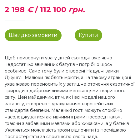
2 198
€
/
112 100
грн.
Швидко замовити
Купити
Щоб привернути увагу дітей сьогодні вже явно
недостатньо звичайних батутів - потрібно щось
особливе. Саме тому були створені Надувні замки
Джунглі. Малюки люблять мріяти, а на такому атракціоні
уява жваво переносить їх у затишне оточення екзотичної
природи з доброзичливими мешканцями тваринного
світу. Цей майданчик, втім, як і всі моделі нашого
каталогу, створена з урахуванням європейських
стандартів безпеки. Маленькі гості можуть спокійно
насолоджуватися активними іграми посеред пальм,
граючи з забавними мавпами або хижаками, а у батьків
з'являється можливість трохи відпочити і з посмішкою
поспостерігати за спритністю свого чада.