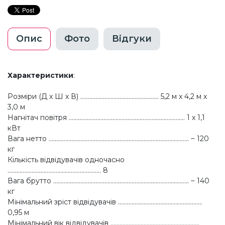
Опис
Фото
Відгуки
Характеристики
:
Розміри (Д x Ш x В) .................................................... 5,2 м х 4,2 м x
3,0 м
Нагнітач повітря ............................................................................. 1 х 1,1
кВт
Вага нетто ............................................................................................. ~ 120
кг
Кількість відвідувачів одночасно
.............................................................. 8
Вага брутто .......................................................................................... ~ 140
кг
Мінімальний зріст відвідувачів ........................................................
0,95 м
Мінімальний вік відвідувачів ...........................................................