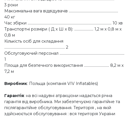
3 роки
Максимальна вага відвідувачів .........................................................
40 кг
Час збірки ................................................................................................. 10 хв
Транспортні розміри ( Д x Ш x В): ...................... 1,2 м х 0,8 м х
0,8 м
Кількість осіб для складання
...................................................................... 2
Обслуговуючий персонал ...........................................................................
1
Площа для безпечного використання ............................. 8,2 м х
7,2 м
Виробник
: Польща (компанія VIV Inflatables)
Гарантія
: на всі надувні атракціони надається річна
гарантія від виробника. Ми забезпечуємо гарантійне та
післягарантійне обслуговування. Територія , на якій
здійснюється обслуговування : вся територія України