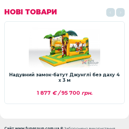
НОВІ ТОВАРИ
Надувний замок-батут Джунглі без даху 4
х 3 м
1 877
€ /
95 700
грн.
Сайт www.fungroup.com.ua ©
Заборонено використання